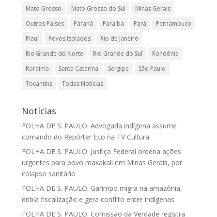
Mato Grosso
Mato Grosso do Sul
Minas Gerais
Outros Países
Paraná
Paraíba
Pará
Pernambuco
Piauí
Povos Isolados
Rio de Janeiro
Rio Grande do Norte
Rio Grande do Sul
Rondônia
Roraima
Santa Catarina
Sergipe
São Paulo
Tocantins
Todas Notícias
Notícias
FOLHA DE S. PAULO: Advogada indígena assume
comando do Repórter Eco na TV Cultura
FOLHA DE S. PAULO: Justiça Federal ordena ações
urgentes para povo maxakali em Minas Gerais, por
colapso sanitário
FOLHA DE S. PAULO: Garimpo migra na amazônia,
dribla fiscalização e gera conflito entre indígenas
FOLHA DE S. PAULO: Comissão da Verdade registra