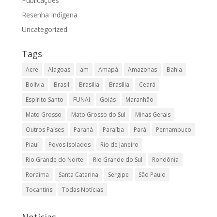
Publicações
Resenha Indígena
Uncategorized
Tags
Acre
Alagoas
am
Amapá
Amazonas
Bahia
Bolívia
Brasil
Brasilia
Brasília
Ceará
Espírito Santo
FUNAI
Goiás
Maranhão
Mato Grosso
Mato Grosso do Sul
Minas Gerais
Outros Países
Paraná
Paraíba
Pará
Pernambuco
Piauí
Povos Isolados
Rio de Janeiro
Rio Grande do Norte
Rio Grande do Sul
Rondônia
Roraima
Santa Catarina
Sergipe
São Paulo
Tocantins
Todas Notícias