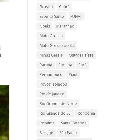
Brasília
Ceará
Espírito Santo
FUNAI
Goiás
Maranhão
Mato Grosso
Mato Grosso do Sul
l
Minas Gerais
Outros Países
d
Paraná
Paraíba
Pará
Pernambuco
Piauí
Povos Isolados
Rio de Janeiro
Rio Grande do Norte
Rio Grande do Sul
Rondônia
Roraima
Santa Catarina
Sergipe
São Paulo