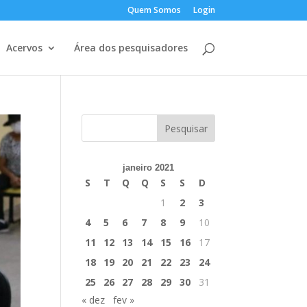
Quem Somos
Login
Acervos
Área dos pesquisadores
janeiro 2021
S
T
Q
Q
S
S
D
1
2
3
4
5
6
7
8
9
10
11
12
13
14
15
16
17
18
19
20
21
22
23
24
25
26
27
28
29
30
31
« dez
fev »