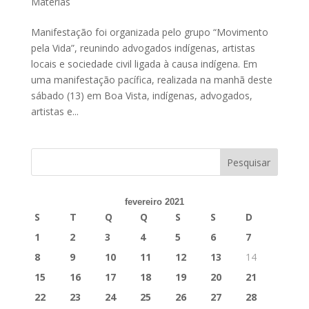
Matérias
Manifestação foi organizada pelo grupo “Movimento
pela Vida”, reunindo advogados indígenas, artistas
locais e sociedade civil ligada à causa indígena. Em
uma manifestação pacífica, realizada na manhã deste
sábado (13) em Boa Vista, indígenas, advogados,
artistas e...
fevereiro 2021
S
T
Q
Q
S
S
D
1
2
3
4
5
6
7
8
9
10
11
12
13
14
15
16
17
18
19
20
21
22
23
24
25
26
27
28