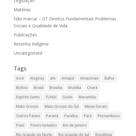
Legislação
Matérias
Não marcar – GT Direitos Fundamentais Problemas
Sociais e Qualidade de Vida
Publicações
Resenha Indígena
Uncategorized
Tags
Acre
Alagoas
am
Amapá
Amazonas
Bahia
Bolívia
Brasil
Brasilia
Brasília
Ceará
Espírito Santo
FUNAI
Goiás
Maranhão
Mato Grosso
Mato Grosso do Sul
Minas Gerais
Outros Países
Paraná
Paraíba
Pará
Pernambuco
Piauí
Povos Isolados
Rio de Janeiro
Rio Grande do Norte
Rio Grande do Sul
Rondônia