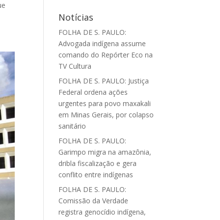
ue
Notícias
FOLHA DE S. PAULO:
Advogada indígena assume
comando do Repórter Eco na
TV Cultura
FOLHA DE S. PAULO: Justiça
Federal ordena ações
urgentes para povo maxakali
em Minas Gerais, por colapso
sanitário
FOLHA DE S. PAULO:
Garimpo migra na amazônia,
dribla fiscalização e gera
conflito entre indígenas
FOLHA DE S. PAULO:
Comissão da Verdade
registra genocídio indígena,