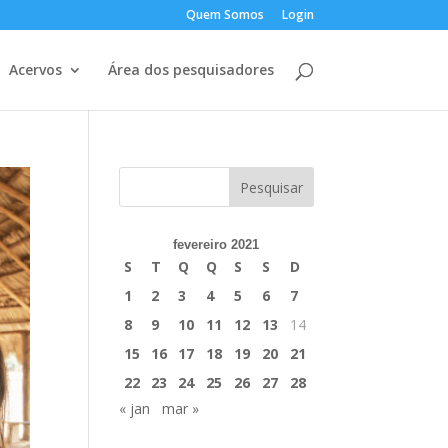
Quem Somos
Login
Acervos
Área dos pesquisadores
fevereiro 2021
S
T
Q
Q
S
S
D
1
2
3
4
5
6
7
8
9
10
11
12
13
14
15
16
17
18
19
20
21
22
23
24
25
26
27
28
« jan
mar »