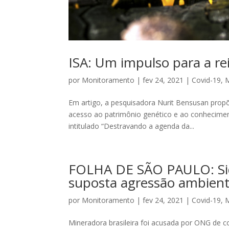
ISA: Um impulso para a r
por
Monitoramento
|
fev 24, 2021
|
Covid-19
,
M
Em artigo, a pesquisadora Nurit Bensusan propõ
acesso ao patrimônio genético e ao conhecimen
intitulado “Destravando a agenda da...
FOLHA DE SÃO PAULO: Side
suposta agressão ambient
por
Monitoramento
|
fev 24, 2021
|
Covid-19
,
M
Mineradora brasileira foi acusada por ONG de c