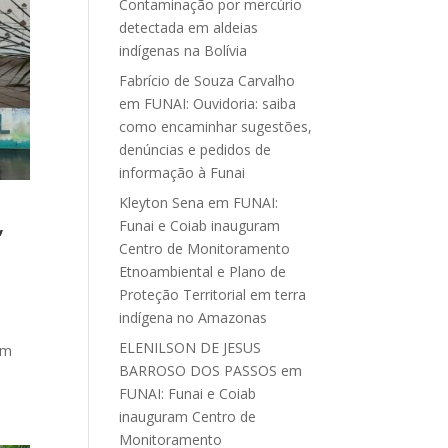
Contaminação por mercúrio
detectada em aldeias
indígenas na Bolívia
Fabrício de Souza Carvalho
em
FUNAI: Ouvidoria: saiba
como encaminhar sugestões,
denúncias e pedidos de
informação à Funai
Kleyton Sena
em
FUNAI:
,
Funai e Coiab inauguram
Centro de Monitoramento
Etnoambiental e Plano de
Proteção Territorial em terra
indígena no Amazonas
ELENILSON DE JESUS
am
BARROSO DOS PASSOS
em
FUNAI: Funai e Coiab
inauguram Centro de
Monitoramento