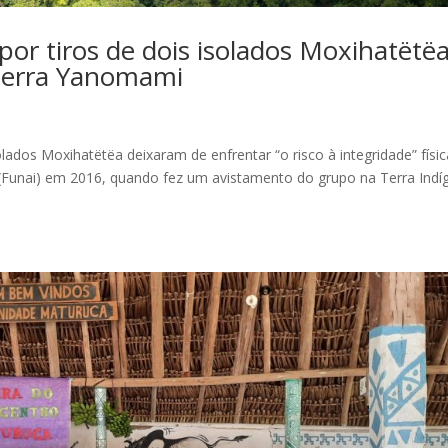
r tiros de dois isolados Moxihatëtë
 terra Yanomami
lados Moxihatëtëa deixaram de enfrentar “o risco à integridade” físic
 (Funai) em 2016, quando fez um avistamento do grupo na Terra Indí