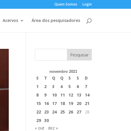
Quem Somos
Login
Acervos
Área dos pesquisadores
novembro 2021
S
T
Q
Q
S
S
D
1
2
3
4
5
6
7
8
9
10
11
12
13
14
15
16
17
18
19
20
21
22
23
24
25
26
27
28
29
30
« out
dez »