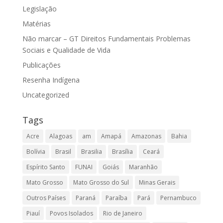
Legislação
Matérias
Não marcar – GT Direitos Fundamentais Problemas
Sociais e Qualidade de Vida
Publicações
Resenha Indígena
Uncategorized
Tags
Acre
Alagoas
am
Amapá
Amazonas
Bahia
Bolívia
Brasil
Brasilia
Brasília
Ceará
Espírito Santo
FUNAI
Goiás
Maranhão
Mato Grosso
Mato Grosso do Sul
Minas Gerais
Outros Países
Paraná
Paraíba
Pará
Pernambuco
Piauí
Povos Isolados
Rio de Janeiro