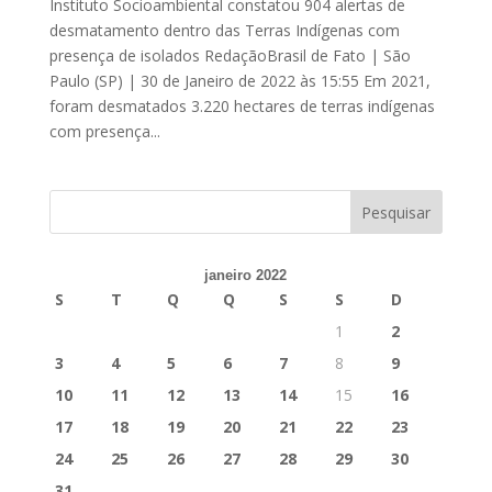
Instituto Socioambiental constatou 904 alertas de
desmatamento dentro das Terras Indígenas com
presença de isolados RedaçãoBrasil de Fato | São
Paulo (SP) | 30 de Janeiro de 2022 às 15:55 Em 2021,
foram desmatados 3.220 hectares de terras indígenas
com presença...
janeiro 2022
S
T
Q
Q
S
S
D
1
2
3
4
5
6
7
8
9
10
11
12
13
14
15
16
17
18
19
20
21
22
23
24
25
26
27
28
29
30
31