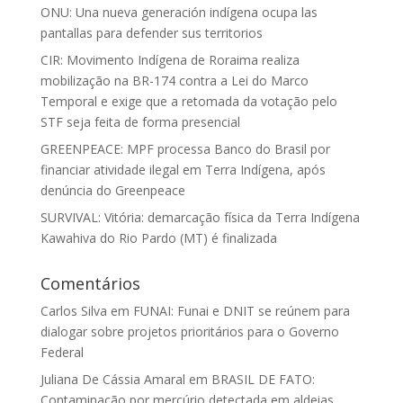
ONU: Una nueva generación indígena ocupa las
pantallas para defender sus territorios
CIR: Movimento Indígena de Roraima realiza
mobilização na BR-174 contra a Lei do Marco
Temporal e exige que a retomada da votação pelo
STF seja feita de forma presencial
GREENPEACE: MPF processa Banco do Brasil por
financiar atividade ilegal em Terra Indígena, após
denúncia do Greenpeace
SURVIVAL: Vitória: demarcação física da Terra Indígena
Kawahiva do Rio Pardo (MT) é finalizada
Comentários
Carlos Silva
em
FUNAI: Funai e DNIT se reúnem para
dialogar sobre projetos prioritários para o Governo
Federal
Juliana De Cássia Amaral
em
BRASIL DE FATO:
Contaminação por mercúrio detectada em aldeias