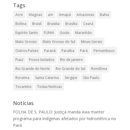
Tags
Acre
Alagoas
am
Amapá
Amazonas
Bahia
Bolívia
Brasil
Brasilia
Brasília
Ceará
Espírito Santo
FUNAI
Goiás
Maranhão
Mato Grosso
Mato Grosso do Sul
Minas Gerais
Outros Países
Paraná
Paraíba
Pará
Pernambuco
Piauí
Povos Isolados
Rio de Janeiro
Rio Grande do Norte
Rio Grande do Sul
Rondônia
Roraima
Santa Catarina
Sergipe
São Paulo
Tocantins
Todas Notícias
Notícias
FOLHA DE S. PAULO: Justiça manda Axia manter
programa para indígenas afetados por hidroelétrica no
Pará