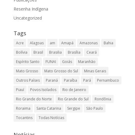
Resenha Indígena
Uncategorized
Tags
Acre
Alagoas
am
Amapá
Amazonas
Bahia
Bolívia
Brasil
Brasilia
Brasília
Ceará
Espírito Santo
FUNAI
Goiás
Maranhão
Mato Grosso
Mato Grosso do Sul
Minas Gerais
Outros Países
Paraná
Paraíba
Pará
Pernambuco
Piauí
Povos Isolados
Rio de Janeiro
Rio Grande do Norte
Rio Grande do Sul
Rondônia
Roraima
Santa Catarina
Sergipe
São Paulo
Tocantins
Todas Notícias
Notícias