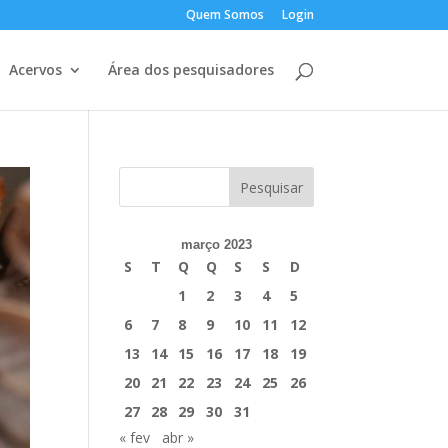
Quem Somos
Login
Acervos
Área dos pesquisadores
março 2023
S
T
Q
Q
S
S
D
1
2
3
4
5
6
7
8
9
10
11
12
13
14
15
16
17
18
19
20
21
22
23
24
25
26
27
28
29
30
31
« fev
abr »