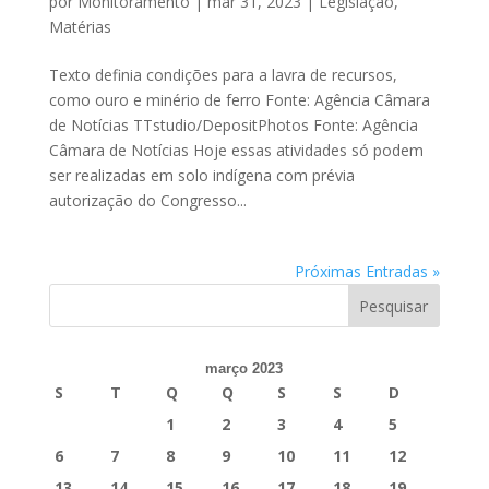
por
Monitoramento
|
mar 31, 2023
|
Legislação
,
Matérias
Texto definia condições para a lavra de recursos,
como ouro e minério de ferro Fonte: Agência Câmara
de Notícias TTstudio/DepositPhotos Fonte: Agência
Câmara de Notícias Hoje essas atividades só podem
ser realizadas em solo indígena com prévia
autorização do Congresso...
Próximas Entradas »
março 2023
S
T
Q
Q
S
S
D
1
2
3
4
5
6
7
8
9
10
11
12
13
14
15
16
17
18
19