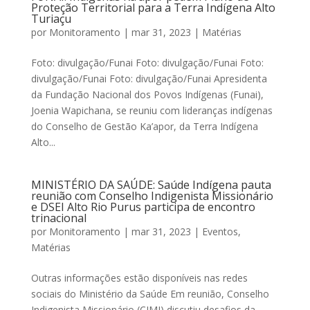
Proteção Territorial para a Terra Indígena Alto
Turiaçu
por
Monitoramento
|
mar 31, 2023
|
Matérias
Foto: divulgação/Funai Foto: divulgação/Funai Foto:
divulgação/Funai Foto: divulgação/Funai Apresidenta
da Fundação Nacional dos Povos Indígenas (Funai),
Joenia Wapichana, se reuniu com lideranças indígenas
do Conselho de Gestão Ka’apor, da Terra Indígena
Alto...
MINISTÉRIO DA SAÚDE: Saúde Indígena pauta
reunião com Conselho Indigenista Missionário
e DSEI Alto Rio Purus participa de encontro
trinacional
por
Monitoramento
|
mar 31, 2023
|
Eventos
,
Matérias
Outras informações estão disponíveis nas redes
sociais do Ministério da Saúde Em reunião, Conselho
Indigenista Missionário (CIMI) discutiu desafios da