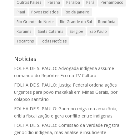
Outros Países
Paraná
Paraíba
Pará
Pernambuco
Piauí
Povos Isolados
Rio de Janeiro
Rio Grande do Norte
Rio Grande do Sul
Rondônia
Roraima
Santa Catarina
Sergipe
São Paulo
Tocantins
Todas Notícias
Notícias
FOLHA DE S. PAULO: Advogada indígena assume
comando do Repórter Eco na TV Cultura
FOLHA DE S. PAULO: Justiça Federal ordena ações
urgentes para povo maxakali em Minas Gerais, por
colapso sanitário
FOLHA DE S. PAULO: Garimpo migra na amazônia,
dribla fiscalização e gera conflito entre indígenas
FOLHA DE S. PAULO: Comissão da Verdade registra
genocídio indígena, mas análise é insuficiente