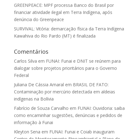
GREENPEACE: MPF processa Banco do Brasil por
financiar atividade ilegal em Terra Indígena, após
denúncia do Greenpeace
SURVIVAL: Vitória: demarcação física da Terra Indígena
Kawahiva do Rio Pardo (MT) é finalizada
Comentários
Carlos Silva
em
FUNAI: Funai e DNIT se reúnem para
dialogar sobre projetos prioritários para o Governo
Federal
Juliana De Cássia Amaral
em
BRASIL DE FATO:
Contaminação por mercúrio detectada em aldeias
indígenas na Bolívia
Fabrício de Souza Carvalho
em
FUNAI: Ouvidoria: saiba
como encaminhar sugestões, denúncias e pedidos de
informação à Funai
Kleyton Sena
em
FUNAI: Funai e Coiab inauguram
Centro de Monitoramento Etnoambiental e Plano de