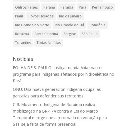
Outros Países
Paraná
Paraíba
Pará
Pernambuco
Piauí
Povos Isolados
Rio de Janeiro
Rio Grande do Norte
Rio Grande do Sul
Rondônia
Roraima
Santa Catarina
Sergipe
São Paulo
Tocantins
Todas Notícias
Notícias
FOLHA DE S. PAULO: Justiça manda Axia manter
programa para indígenas afetados por hidroelétrica no
Pará
ONU: Una nueva generación indígena ocupa las
pantallas para defender sus territorios
CIR: Movimento Indígena de Roraima realiza
mobilização na BR-174 contra a Lei do Marco
Temporal e exige que a retomada da votação pelo
STF seja feita de forma presencial