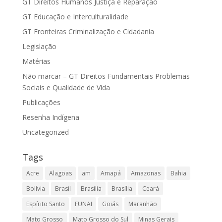
GT Direitos Humanos Justiça e Reparação
GT Educação e Interculturalidade
GT Fronteiras Criminalização e Cidadania
Legislação
Matérias
Não marcar – GT Direitos Fundamentais Problemas
Sociais e Qualidade de Vida
Publicações
Resenha Indígena
Uncategorized
Tags
Acre
Alagoas
am
Amapá
Amazonas
Bahia
Bolívia
Brasil
Brasilia
Brasília
Ceará
Espírito Santo
FUNAI
Goiás
Maranhão
Mato Grosso
Mato Grosso do Sul
Minas Gerais