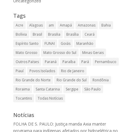
Uncategorized
Tags
Acre
Alagoas
am
Amapá
Amazonas
Bahia
Bolívia
Brasil
Brasilia
Brasília
Ceará
Espírito Santo
FUNAI
Goiás
Maranhão
Mato Grosso
Mato Grosso do Sul
Minas Gerais
Outros Países
Paraná
Paraíba
Pará
Pernambuco
Piauí
Povos Isolados
Rio de Janeiro
Rio Grande do Norte
Rio Grande do Sul
Rondônia
Roraima
Santa Catarina
Sergipe
São Paulo
Tocantins
Todas Notícias
Notícias
FOLHA DE S. PAULO: Justiça manda Axia manter
programa para indígenas afetados por hidroelétrica no