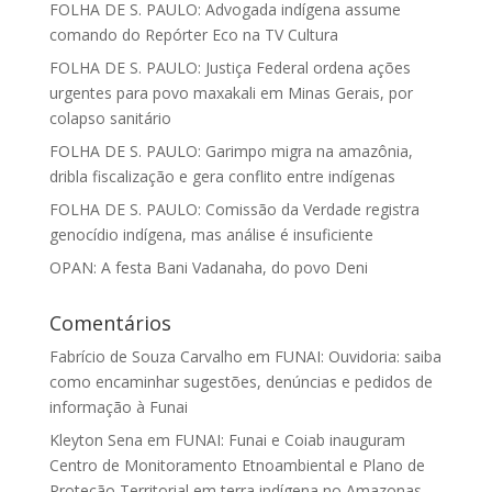
FOLHA DE S. PAULO: Advogada indígena assume
comando do Repórter Eco na TV Cultura
FOLHA DE S. PAULO: Justiça Federal ordena ações
urgentes para povo maxakali em Minas Gerais, por
colapso sanitário
FOLHA DE S. PAULO: Garimpo migra na amazônia,
dribla fiscalização e gera conflito entre indígenas
FOLHA DE S. PAULO: Comissão da Verdade registra
genocídio indígena, mas análise é insuficiente
OPAN: A festa Bani Vadanaha, do povo Deni
Comentários
Fabrício de Souza Carvalho
em
FUNAI: Ouvidoria: saiba
como encaminhar sugestões, denúncias e pedidos de
informação à Funai
Kleyton Sena
em
FUNAI: Funai e Coiab inauguram
Centro de Monitoramento Etnoambiental e Plano de
Proteção Territorial em terra indígena no Amazonas