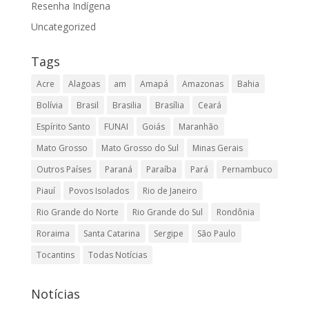
Resenha Indígena
Uncategorized
Tags
Acre
Alagoas
am
Amapá
Amazonas
Bahia
Bolívia
Brasil
Brasilia
Brasília
Ceará
Espírito Santo
FUNAI
Goiás
Maranhão
Mato Grosso
Mato Grosso do Sul
Minas Gerais
Outros Países
Paraná
Paraíba
Pará
Pernambuco
Piauí
Povos Isolados
Rio de Janeiro
Rio Grande do Norte
Rio Grande do Sul
Rondônia
Roraima
Santa Catarina
Sergipe
São Paulo
Tocantins
Todas Notícias
Notícias