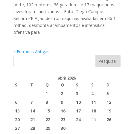
porte, 102 motores, 36 geradores e 17 maquinários
leves foram inutilizados – Foto: Diego Campos |
Secom PR Ação destrói máquinas avaliadas em R$ 1
milhão, desmonta acampamentos e intensifica
ofensiva para...
« Entradas Antigas
abril 2026
S
T
Q
Q
S
S
D
1
2
3
4
5
6
7
8
9
10
11
12
13
14
15
16
17
18
19
20
21
22
23
24
25
26
27
28
29
30