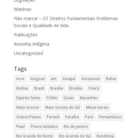
Matérias
Não marcar – GT Direitos Fundamentais Problemas
Sociais e Qualidade de Vida
Publicações
Resenha Indígena
Uncategorized
Tags
Acre
Alagoas
am
Amapá
Amazonas
Bahia
Bolívia
Brasil
Brasilia
Brasília
Ceará
Espírito Santo
FUNAI
Goiás
Maranhão
Mato Grosso
Mato Grosso do Sul
Minas Gerais
Outros Países
Paraná
Paraíba
Pará
Pernambuco
Piauí
Povos Isolados
Rio de Janeiro
Rio Grande do Norte
Rio Grande do Sul
Rondônia