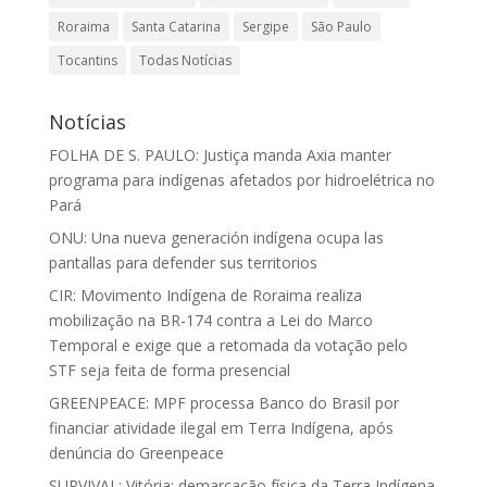
Roraima
Santa Catarina
Sergipe
São Paulo
Tocantins
Todas Notícias
Notícias
FOLHA DE S. PAULO: Justiça manda Axia manter
programa para indígenas afetados por hidroelétrica no
Pará
ONU: Una nueva generación indígena ocupa las
pantallas para defender sus territorios
CIR: Movimento Indígena de Roraima realiza
mobilização na BR-174 contra a Lei do Marco
Temporal e exige que a retomada da votação pelo
STF seja feita de forma presencial
GREENPEACE: MPF processa Banco do Brasil por
financiar atividade ilegal em Terra Indígena, após
denúncia do Greenpeace
SURVIVAL: Vitória: demarcação física da Terra Indígena