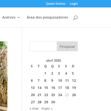
Quem Somos
Login
Acervos
Área dos pesquisadores
abril 2026
S
T
Q
Q
S
S
D
1
2
3
4
5
6
7
8
9
10
11
12
13
14
15
16
17
18
19
20
21
22
23
24
25
26
27
28
29
30
« mar
maio »