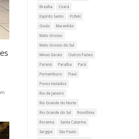
Brasília
Ceará
Espírito Santo
FUNAI
Goiás
Maranhão
Mato Grosso
Mato Grosso do Sul
res
Minas Gerais
Outros Países
Paraná
Paraíba
Pará
Pernambuco
Piauí
Povos Isolados
ram
Rio de Janeiro
Rio Grande do Norte
Rio Grande do Sul
Rondônia
Roraima
Santa Catarina
Sergipe
São Paulo