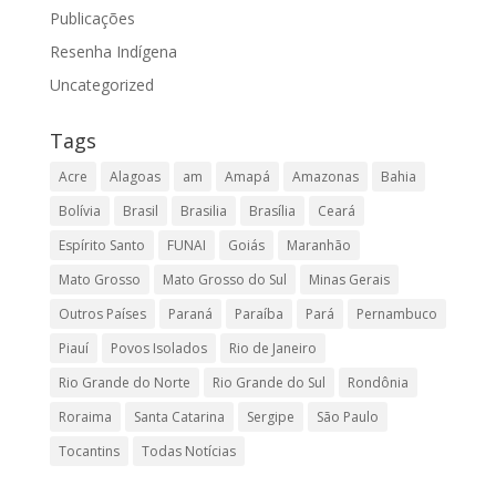
Publicações
Resenha Indígena
Uncategorized
Tags
Acre
Alagoas
am
Amapá
Amazonas
Bahia
Bolívia
Brasil
Brasilia
Brasília
Ceará
Espírito Santo
FUNAI
Goiás
Maranhão
Mato Grosso
Mato Grosso do Sul
Minas Gerais
Outros Países
Paraná
Paraíba
Pará
Pernambuco
Piauí
Povos Isolados
Rio de Janeiro
Rio Grande do Norte
Rio Grande do Sul
Rondônia
Roraima
Santa Catarina
Sergipe
São Paulo
Tocantins
Todas Notícias