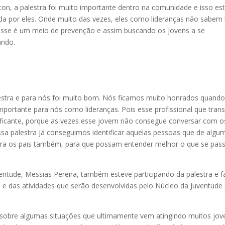
on, a palestra foi muito importante dentro na comunidade e isso es
da por eles. Onde muito das vezes, eles como lideranças não sabem l
sse é um meio de prevenção e assim buscando os jovens a se
ando.
lestra e para nós foi muito bom. Nós ficamos muito honrados quand
mportante para nós como lideranças. Pois esse profissional que tran
tificante, porque as vezes esse jovem não consegue conversar com o
ssa palestra já conseguimos identificar aquelas pessoas que de algu
ara os pais também, para que possam entender melhor o que se pas
entude, Messias Pereira, também esteve participando da palestra e f
 e das atividades que serão desenvolvidas pelo Núcleo da Juventude
 sobre algumas situações que ultimamente vem atingindo muitos jov