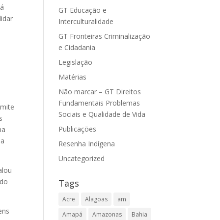
tá
GT Educação e
idar
Interculturalidade
GT Fronteiras Criminalização
e Cidadania
Legislação
Matérias
Não marcar – GT Direitos
o
Fundamentais Problemas
smite
Sociais e Qualidade de Vida
s
Publicações
ma
sa
Resenha Indígena
Uncategorized
alou
 do
Tags
Acre
Alagoas
am
ens
Amapá
Amazonas
Bahia