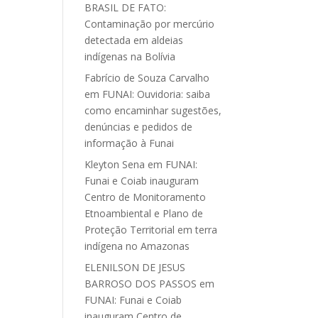
BRASIL DE FATO:
Contaminação por mercúrio
detectada em aldeias
indígenas na Bolívia
Fabrício de Souza Carvalho
em
FUNAI: Ouvidoria: saiba
como encaminhar sugestões,
denúncias e pedidos de
informação à Funai
Kleyton Sena
em
FUNAI:
Funai e Coiab inauguram
Centro de Monitoramento
Etnoambiental e Plano de
Proteção Territorial em terra
indígena no Amazonas
ELENILSON DE JESUS
BARROSO DOS PASSOS
em
FUNAI: Funai e Coiab
inauguram Centro de