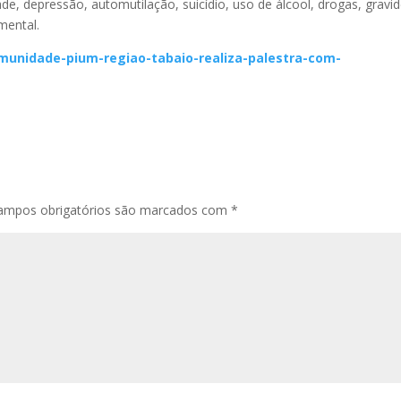
e, depressão, automutilação, suicídio, uso de álcool, drogas, gravi
mental.
comunidade-pium-regiao-tabaio-realiza-palestra-com-
ampos obrigatórios são marcados com
*