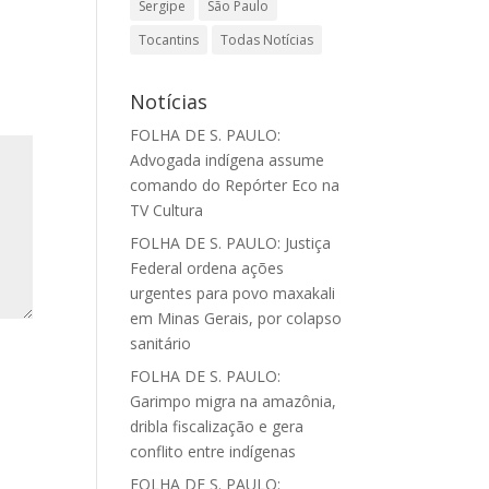
Sergipe
São Paulo
Tocantins
Todas Notícias
Notícias
FOLHA DE S. PAULO:
Advogada indígena assume
comando do Repórter Eco na
TV Cultura
FOLHA DE S. PAULO: Justiça
Federal ordena ações
urgentes para povo maxakali
em Minas Gerais, por colapso
sanitário
FOLHA DE S. PAULO:
Garimpo migra na amazônia,
dribla fiscalização e gera
conflito entre indígenas
FOLHA DE S. PAULO: