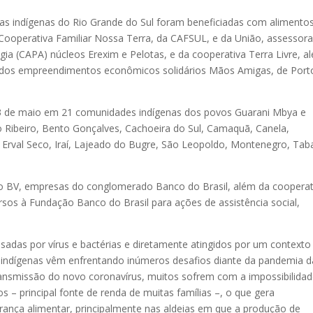
s indígenas do Rio Grande do Sul foram beneficiadas com alimentos
a Cooperativa Familiar Nossa Terra, da CAFSUL, e da União, assessor
a (CAPA) núcleos Erexim e Pelotas, e da cooperativa Terra Livre, a
 dos empreendimentos econômicos solidários Mãos Amigas, de Port
 13 de maio em 21 comunidades indígenas dos povos Guarani Mbya e
o Ribeiro, Bento Gonçalves, Cachoeira do Sul, Camaquã, Canela,
a, Erval Seco, Iraí, Lajeado do Bugre, São Leopoldo, Montenegro, Taba
nco BV, empresas do conglomerado Banco do Brasil, além da cooperat
os à Fundação Banco do Brasil para ações de assistência social,
sadas por vírus e bactérias e diretamente atingidos por um contexto
os indígenas vêm enfrentando inúmeros desafios diante da pandemia d
 transmissão do novo coronavírus, muitos sofrem com a impossibilida
os – principal fonte de renda de muitas famílias –, o que gera
nça alimentar, principalmente nas aldeias em que a produção de