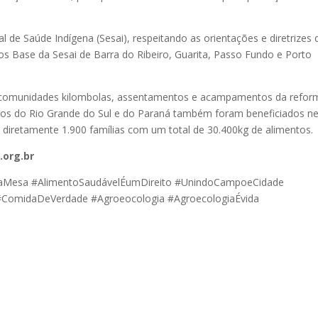
al de Saúde Indígena (Sesai), respeitando as orientações e diretrizes
os Base da Sesai de Barra do Ribeiro, Guarita, Passo Fundo e Porto
is, comunidades kilombolas, assentamentos e acampamentos da refor
ios do Rio Grande do Sul e do Paraná também foram beneficiados n
u diretamente 1.900 famílias com um total de 30.400kg de alimentos.
.org.br
Mesa #AlimentoSaudávelÉumDireito #UnindoCampoeCidade
 #ComidaDeVerdade #Agroeocologia #AgroecologiaÉvida