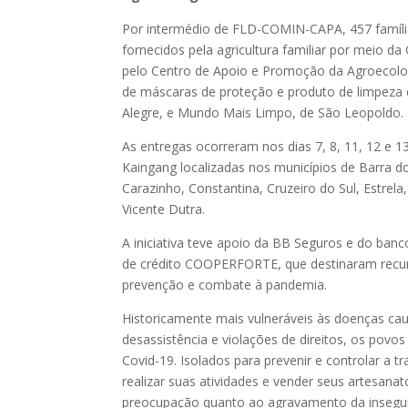
Por intermédio de FLD-COMIN-CAPA, 457 família
fornecidos pela agricultura familiar por meio d
pelo Centro de Apoio e Promoção da Agroecologi
de máscaras de proteção e produto de limpeza
Alegre, e Mundo Mais Limpo, de São Leopoldo.
As entregas ocorreram nos dias 7, 8, 11, 12 e
Kaingang localizadas nos municípios de Barra d
Carazinho, Constantina, Cruzeiro do Sul, Estrel
Vicente Dutra.
A iniciativa teve apoio da BB Seguros e do ba
de crédito COOPERFORTE, que destinaram recurs
prevenção e combate à pandemia.
Historicamente mais vulneráveis às doenças cau
desassistência e violações de direitos, os pov
Covid-19. Isolados para prevenir e controlar a
realizar suas atividades e vender seus artesanat
preocupação quanto ao agravamento da insegura