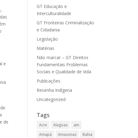
GT Educação e
,
Interculturalidade
adas
GT Fronteiras Criminalização
lém
e Cidadania
o
Legislação
Matérias
Não marcar – GT Direitos
í e
Fundamentais Problemas
Sociais e Qualidade de Vida
Publicações
iva
Resenha Indígena
Uncategorized
 de
Tags
a
de de
Acre
Alagoas
am
Amapá
Amazonas
Bahia