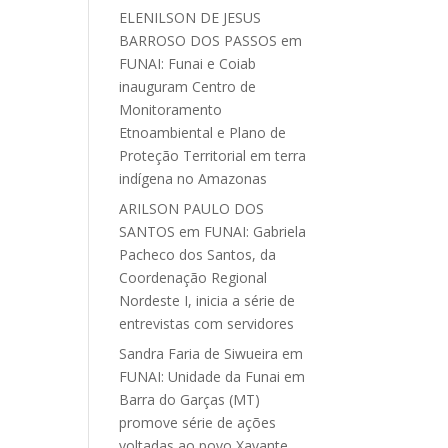
ELENILSON DE JESUS
BARROSO DOS PASSOS
em
FUNAI: Funai e Coiab
inauguram Centro de
Monitoramento
Etnoambiental e Plano de
Proteção Territorial em terra
indígena no Amazonas
ARILSON PAULO DOS
SANTOS
em
FUNAI: Gabriela
Pacheco dos Santos, da
Coordenação Regional
Nordeste I, inicia a série de
entrevistas com servidores
Sandra Faria de Siwueira
em
FUNAI: Unidade da Funai em
Barra do Garças (MT)
promove série de ações
voltadas ao povo Xavante