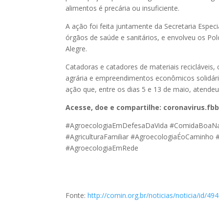
alimentos é precária ou insuficiente.
A ação foi feita juntamente da Secretaria Especi
órgãos de saúde e sanitários, e envolveu os Pol
Alegre.
Catadoras e catadores de materiais recicláve
agrária e empreendimentos econômicos solidár
ação que, entre os dias 5 e 13 de maio, atende
Acesse, doe e compartilhe: coronavirus.fbb
#AgroecologiaEmDefesaDaVida #ComidaBoaNa
#AgriculturaFamiliar #AgroecologiaÉoCaminho
#AgroecologiaEmRede
Fonte:
http://comin.org.br/noticias/noticia/id/494