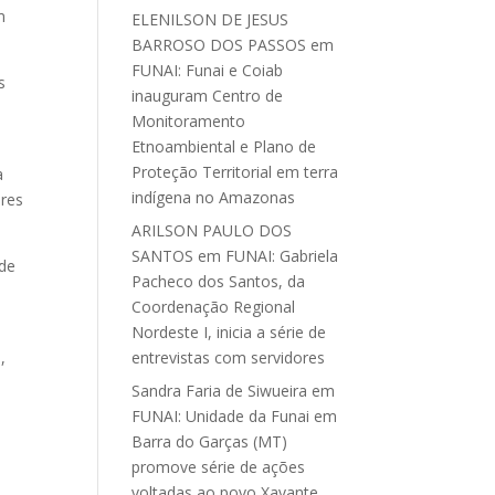
m
ELENILSON DE JESUS
BARROSO DOS PASSOS
em
FUNAI: Funai e Coiab
s
inauguram Centro de
e
Monitoramento
Etnoambiental e Plano de
Proteção Territorial em terra
a
indígena no Amazonas
ares
ARILSON PAULO DOS
SANTOS
em
FUNAI: Gabriela
 de
Pacheco dos Santos, da
Coordenação Regional
Nordeste I, inicia a série de
,
entrevistas com servidores
Sandra Faria de Siwueira
em
FUNAI: Unidade da Funai em
Barra do Garças (MT)
promove série de ações
voltadas ao povo Xavante