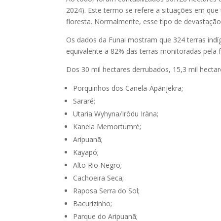
2024). Este termo se refere a situações em qu
floresta. Normalmente, esse tipo de devastação 
Os dados da Funai mostram que 324 terras indíg
equivalente a 82% das terras monitoradas pela 
Dos 30 mil hectares derrubados, 15,3 mil hect
Porquinhos dos Canela-Apãnjekra;
Sararé;
Utaria Wyhyna/Iròdu Iràna;
Kanela Memortumré;
Aripuanã;
Kayapó;
Alto Rio Negro;
Cachoeira Seca;
Raposa Serra do Sol;
Bacurizinho;
Parque do Aripuanã;