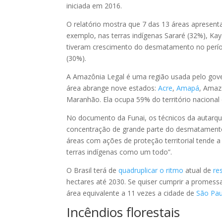
iniciada em 2016.
O relatório mostra que 7 das 13 áreas apresen
exemplo, nas terras indígenas Sararé (32%), Kay
tiveram crescimento do desmatamento no perí
(30%).
A Amazônia Legal é uma região usada pelo govern
área abrange nove estados:
Acre
,
Amapá
, Amaz
Maranhão. Ela ocupa 59% do território nacional 
No documento da Funai, os técnicos da autarqui
concentração de grande parte do desmatamento 
áreas com ações de proteção territorial tende 
terras indígenas como um todo”.
O Brasil terá de
quadruplicar o ritmo
atual de
re
hectares até 2030. Se quiser cumprir a promess
área equivalente a 11 vezes a cidade de
São Pau
Incêndios florestais