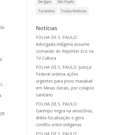
Sergipe
São Paulo
Tocantins
Todas Notícias
da
Notícias
FOLHA DE S. PAULO:
Advogada indígena assume
comando do Repórter Eco na
TV Cultura
a
FOLHA DE S. PAULO: Justiça
Federal ordena ações
urgentes para povo maxakali
s.
em Minas Gerais, por colapso
sanitário
a
FOLHA DE S. PAULO:
Garimpo migra na amazônia,
128
dribla fiscalização e gera
conflito entre indígenas
FOLHA DE S. PAULO: