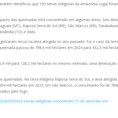
mbém identificou que 195 terras indígenas da Amazônia Legal fora
acto das queimadas está concentrado em algumas áreas. Seis dela
aguaia (MT), Raposa Serra do Sol (RR), São Marcos (RR), Parabubur
olândia (TO) e (MA).
gistraram recuo na área atingida no ano passado. Foi o caso da terr
queimada passou de 798,6 mil hectares em 2024 para 432,5 mil hect
9 mil para 128,2 mil hectares no mesmo intervalo, uma diminuição
s queimadas. Na terra indígena Raposa Serra do Sol, a área atingida
 354 mil hectares em 2025. Em São Marcos, o crescimento foi de 78%
ubados pelo fogo.
/2026/05/treze-terras-indigenas-concentram-51-do-desmate-em-