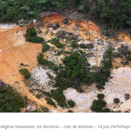
ndígena Yanomami, em Roraima – Lalo de Almeida – 18.jan.24/Folhapr