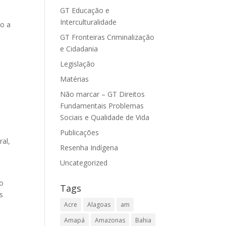
GT Educação e
Interculturalidade
ão a
GT Fronteiras Criminalização
e Cidadania
Legislação
Matérias
Não marcar – GT Direitos
Fundamentais Problemas
Sociais e Qualidade de Vida
Publicações
al,
Resenha Indígena
Uncategorized
to
Tags
s
Acre
Alagoas
am
Amapá
Amazonas
Bahia