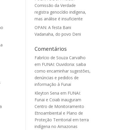
Comissão da Verdade
registra genocídio indígena,
mas análise é insuficiente
ho
OPAN: A festa Bani
Vadanaha, do povo Deni
ua
Comentários
Fabrício de Souza Carvalho
em
FUNAI: Ouvidoria: saiba
como encaminhar sugestões,
denúncias e pedidos de
s
informação à Funai
Kleyton Sena
em
FUNAI:
e
Funai e Coiab inauguram
a
Centro de Monitoramento
Etnoambiental e Plano de
Proteção Territorial em terra
indígena no Amazonas