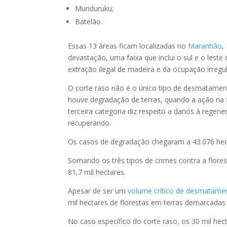
Munduruku;
Batelão.
Essas 13 áreas ficam localizadas no
Maranhão
,
devastação, uma faixa que inclui o sul e o lest
extração ilegal de madeira e da ocupação irregul
O corte raso não é o único tipo de desmatamento
houve degradação de terras, quando a ação na f
terceira categoria diz respeito a danos à rege
recuperando.
Os casos de degradação chegaram a 43.076 hect
Somando os três tipos de crimes contra a florest
81,7 mil hectares.
Apesar de ser um
volume crítico de desmatame
mil hectares de florestas em terras demarcada
No caso específico do corte raso, os 30 mil hec