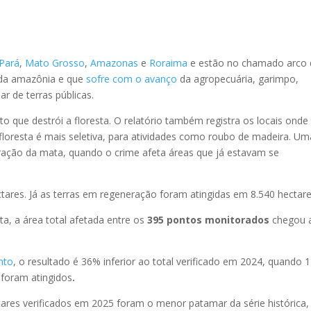
Pará
,
Mato Grosso
,
Amazonas
e
Roraima
e estão no chamado arco 
e da amazônia e que
sofre com o avanço
da agropecuária, garimpo,
ar de terras públicas.
 que destrói a floresta. O relatório também registra os locais onde
loresta é mais seletiva, para atividades como roubo de madeira. Um
neração da mata, quando o crime afeta áreas que já estavam se
ares. Já as terras em regeneração foram atingidas em 8.540 hectare
a, a área total afetada entre os
395 pontos monitorados
chegou 
nto
, o resultado é 36% inferior ao total verificado em 2024, quando 
s foram
atingidos
.
tares verificados em 2025 foram o menor patamar da série histórica,