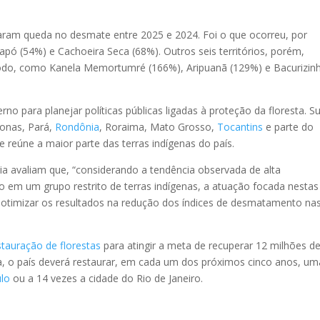
taram queda no desmate entre 2025 e 2024. Foi o que ocorreu, por
apó (54%) e Cachoeira Seca (68%). Outros seis territórios, porém,
odo, como Kanela Memortumré (166%), Aripuanã (129%) e Bacurizin
o para planejar políticas públicas ligadas à proteção da floresta. S
onas, Pará,
Rondônia
, Roraima, Mato Grosso,
Tocantins
e parte do
e reúne a maior parte das terras indígenas do país.
a avaliam que, “considerando a tendência observada de alta
em um grupo restrito de terras indígenas, a atuação focada nestas
a otimizar os resultados na redução dos índices de desmatamento na
stauração de florestas
para atingir a meta de recuperar 12 milhões d
a, o país deverá restaurar, em cada um dos próximos cinco anos, um
lo
ou a 14 vezes a cidade do Rio de Janeiro.