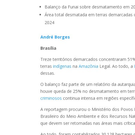
Balanço da Funai sobre desmatamento em 202
Área total desmatada em terras demarcadas 
2024
André Borges
Brasília
Treze territórios demarcados concentraram 51
terras
indígenas
na
Amazônia
Legal. Ao todo, a
dessas.
O balanço faz parte de um relatório da autarqui
houve queda de 25% no desmatamento em territ
criminosos
continua intensa em regiões específi
A reportagem procurou o Ministério dos Povos I
Brasileiro do Meio Ambiente e dos Recursos Na
que devem ser retomadas nas áreas mais crítica
Ao todo, foram contabilizados 30.128 hectares