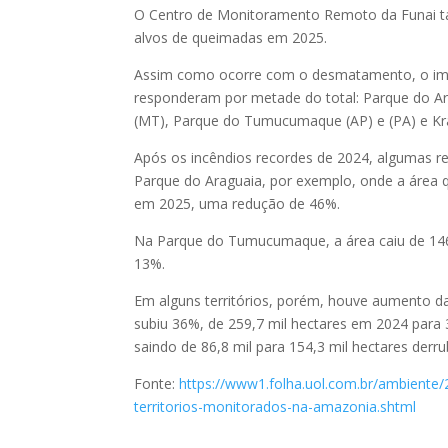
O Centro de Monitoramento Remoto da Funai ta
alvos de queimadas em 2025.
Assim como ocorre com o desmatamento, o imp
responderam por metade do total: Parque do Ar
(MT), Parque do Tumucumaque (AP) e (PA) e Kra
Após os incêndios recordes de 2024, algumas re
Parque do Araguaia, por exemplo, onde a área 
em 2025, uma redução de 46%.
Na Parque do Tumucumaque, a área caiu de 146,
13%.
Em alguns territórios, porém, houve aumento da
subiu 36%, de 259,7 mil hectares em 2024 para
saindo de 86,8 mil para 154,3 mil hectares derr
Fonte:
https://www1.folha.uol.com.br/ambiente
territorios-monitorados-na-amazonia.shtml