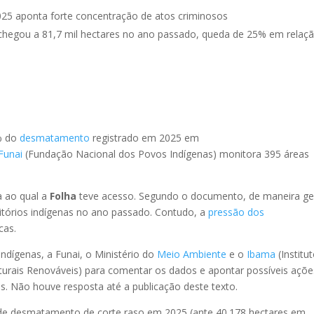
5 aponta forte concentração de atos criminosos
chegou a 81,7 mil hectares no ano passado, queda de 25% em relaç
% do
desmatamento
registrado em 2025 em
Funai
(Fundação Nacional dos Povos Indígenas) monitora 395 áreas
a ao qual a
Folha
teve acesso. Segundo o documento, de maneira ger
órios indígenas no ano passado. Contudo, a
pressão dos
cas.
ndígenas, a Funai, o Ministério do
Meio Ambiente
e o
Ibama
(Institu
turais Renováveis) para comentar os dados e apontar possíveis açõe
s. Não houve resposta até a publicação deste texto.
 de desmatamento de corte raso em 2025 (ante 40.178 hectares em