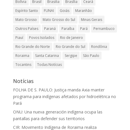
Bolívia
Brasil
Brasilia
Brasília
Ceará
Espírito Santo
FUNAI
Goiás
Maranhão
Mato Grosso
Mato Grosso do Sul
Minas Gerais
Outros Países
Paraná
Paraíba
Pará
Pernambuco
Piauí
Povos Isolados
Rio de Janeiro
Rio Grande do Norte
Rio Grande do Sul
Rondônia
Roraima
Santa Catarina
Sergipe
São Paulo
Tocantins
Todas Notícias
Notícias
FOLHA DE S. PAULO: Justiça manda Axia manter
programa para indígenas afetados por hidroelétrica no
Pará
ONU: Una nueva generación indígena ocupa las
pantallas para defender sus territorios
CIR: Movimento Indígena de Roraima realiza