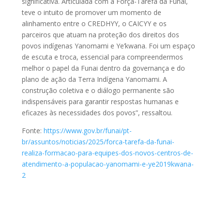
significativa. Articulada com a Força-Tarefa da Funai,
teve o intuito de promover um momento de
alinhamento entre o CREDHYY, o CAICYY e os
parceiros que atuam na proteção dos direitos dos
povos indígenas Yanomami e Ye’kwana. Foi um espaço
de escuta e troca, essencial para compreendermos
melhor o papel da Funai dentro da governança e do
plano de ação da Terra Indígena Yanomami. A
construção coletiva e o diálogo permanente são
indispensáveis para garantir respostas humanas e
eficazes às necessidades dos povos”, ressaltou.
Fonte:
https://www.gov.br/funai/pt-
br/assuntos/noticias/2025/forca-tarefa-da-funai-
realiza-formacao-para-equipes-dos-novos-centros-de-
atendimento-a-populacao-yanomami-e-ye2019kwana-
2