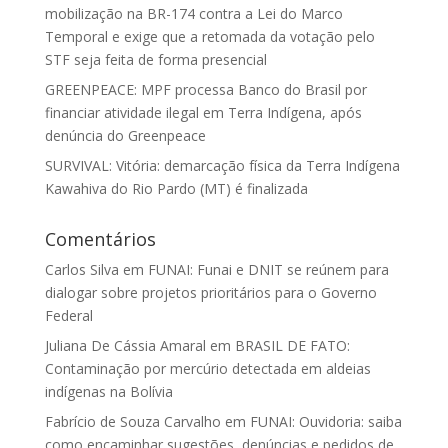
mobilização na BR-174 contra a Lei do Marco
Temporal e exige que a retomada da votação pelo
STF seja feita de forma presencial
GREENPEACE: MPF processa Banco do Brasil por
financiar atividade ilegal em Terra Indígena, após
denúncia do Greenpeace
SURVIVAL: Vitória: demarcação física da Terra Indígena
Kawahiva do Rio Pardo (MT) é finalizada
Comentários
Carlos Silva
em
FUNAI: Funai e DNIT se reúnem para
dialogar sobre projetos prioritários para o Governo
Federal
Juliana De Cássia Amaral
em
BRASIL DE FATO:
Contaminação por mercúrio detectada em aldeias
indígenas na Bolívia
Fabrício de Souza Carvalho
em
FUNAI: Ouvidoria: saiba
como encaminhar sugestões, denúncias e pedidos de