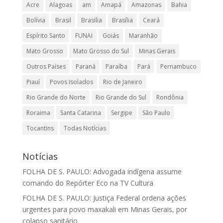
Acre
Alagoas
am
Amapá
Amazonas
Bahia
Bolívia
Brasil
Brasilia
Brasília
Ceará
Espírito Santo
FUNAI
Goiás
Maranhão
Mato Grosso
Mato Grosso do Sul
Minas Gerais
Outros Países
Paraná
Paraíba
Pará
Pernambuco
Piauí
Povos Isolados
Rio de Janeiro
Rio Grande do Norte
Rio Grande do Sul
Rondônia
Roraima
Santa Catarina
Sergipe
São Paulo
Tocantins
Todas Notícias
Notícias
FOLHA DE S. PAULO: Advogada indígena assume
comando do Repórter Eco na TV Cultura
FOLHA DE S. PAULO: Justiça Federal ordena ações
urgentes para povo maxakali em Minas Gerais, por
colapso sanitário