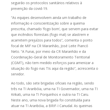
seguirão os protocolos sanitários relativos à
prevenção da covid-19.
“As equipes desenvolvem ainda um trabalho de
informação e conscientização sobre a queima
prescrita, chamado ‘fogo bom’, que servem para evitar
que incêndios florestais (fogo mal) se alastrem e
acarretem prejuízos para todos”, comenta o ponto
focal de MIF na CR Maranhão, José Leite Piancó
Neto. “A Funai, por meio da CR Maranhão e da
Coordenação-Geral de Monitoramento Territorial
(CGMT), não tem medido esforços para amenizar a
situação do fogo nas TIs aqui da região”, acrescenta o
servidor.
Ao todo, são sete brigadas oficiais na região, sendo
três na TI Araribóia, uma na TI Governador, uma na TI
Krikati, uma na TI Porquinhos e outra na TI Caru.
Neste ano, uma nova brigada foi constituída para
atuar na TI Araribóia, a BRIF-I Canudal. As queimas