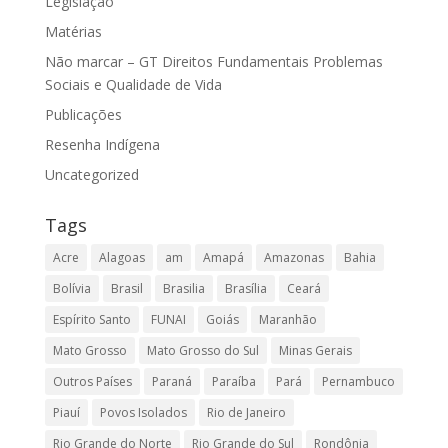
Legislação
Matérias
Não marcar – GT Direitos Fundamentais Problemas
Sociais e Qualidade de Vida
Publicações
Resenha Indígena
Uncategorized
Tags
Acre
Alagoas
am
Amapá
Amazonas
Bahia
Bolívia
Brasil
Brasilia
Brasília
Ceará
Espírito Santo
FUNAI
Goiás
Maranhão
Mato Grosso
Mato Grosso do Sul
Minas Gerais
Outros Países
Paraná
Paraíba
Pará
Pernambuco
Piauí
Povos Isolados
Rio de Janeiro
Rio Grande do Norte
Rio Grande do Sul
Rondônia