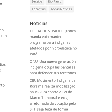
Sergipe
São Paulo
de
Tocantins
Todas Notícias
Notícias
s
lho
FOLHA DE S. PAULO: Justiça
a com
manda Axia manter
programa para indígenas
afetados por hidroelétrica no
Pará
ONU: Una nueva generación
dios
indígena ocupa las pantallas
o
para defender sus territorios
CIR: Movimento Indígena de
nto
Roraima realiza mobilização
na BR-174 contra a Lei do
ode
Marco Temporal e exige que
a retomada da votação pelo
STF seja feita de forma