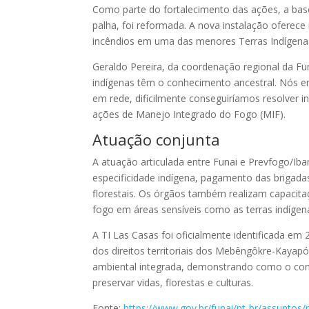
Como parte do fortalecimento das ações, a base
palha, foi reformada. A nova instalação oferec
incêndios em uma das menores Terras Indígena
Geraldo Pereira, da coordenação regional da Fun
indígenas têm o conhecimento ancestral. Nós en
em rede, dificilmente conseguiríamos resolver 
ações de Manejo Integrado do Fogo (MIF).
Atuação conjunta
A atuação articulada entre Funai e Prevfogo/Ib
especificidade indígena, pagamento das brigada
florestais. Os órgãos também realizam capaci
fogo em áreas sensíveis como as terras indígen
A TI Las Casas foi oficialmente identificada
dos direitos territoriais dos Mebêngôkre-Kayapó
ambiental integrada, demonstrando como o conhe
preservar vidas, florestas e culturas.
Fonte:
https://www.gov.br/funai/pt-br/assuntos