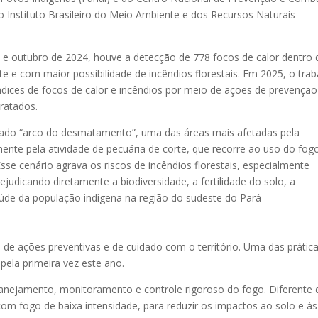
ao Instituto Brasileiro do Meio Ambiente e dos Recursos Naturais
e outubro de 2024, houve a detecção de 778 focos de calor dentro 
e e com maior possibilidade de incêndios florestais. Em 2025, o trab
 índices de focos de calor e incêndios por meio de ações de prevenção
tratados.
mado “arco do desmatamento”, uma das áreas mais afetadas pela
ente pela atividade de pecuária de corte, que recorre ao uso do fog
se cenário agrava os riscos de incêndios florestais, especialmente
judicando diretamente a biodiversidade, a fertilidade do solo, a
saúde da população indígena na região do sudeste do Pará
 ações preventivas e de cuidado com o território. Uma das prátic
a pela primeira vez este ano.
lanejamento, monitoramento e controle rigoroso do fogo. Diferente
 com fogo de baixa intensidade, para reduzir os impactos ao solo e às