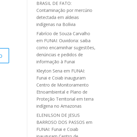
BRASIL DE FATO:
Contaminação por mercúrio
detectada em aldeias
indígenas na Bolívia
Fabrício de Souza Carvalho
em
FUNAI: Ouvidoria: saiba
como encaminhar sugestões,
denúncias e pedidos de
informação à Funai
Kleyton Sena
em
FUNAI:
Funai e Coiab inauguram
Centro de Monitoramento
Etnoambiental e Plano de
Proteção Territorial em terra
indígena no Amazonas
ELENILSON DE JESUS
BARROSO DOS PASSOS
em
FUNAI: Funai e Coiab
inauguram Centro de