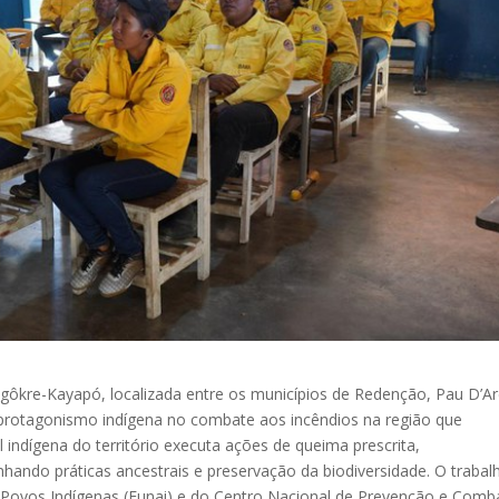
gôkre-Kayapó, localizada entre os municípios de Redenção, Pau D’A
 protagonismo indígena no combate aos incêndios na região que
ndígena do território executa ações de queima prescrita,
inhando práticas ancestrais e preservação da biodiversidade. O trabal
Povos Indígenas (Funai) e do Centro Nacional de Prevenção e Comb