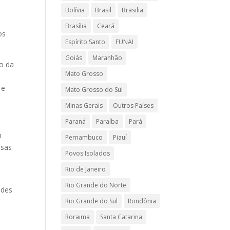
Bolívia
Brasil
Brasilia
Brasília
Ceará
os
Espírito Santo
FUNAI
Goiás
Maranhão
to da
Mato Grosso
 e
Mato Grosso do Sul
Minas Gerais
Outros Países
Paraná
Paraíba
Pará
m
Pernambuco
Piauí
ssas
Povos Isolados
Rio de Janeiro
Rio Grande do Norte
ades
Rio Grande do Sul
Rondônia
Roraima
Santa Catarina