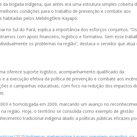
 da brigada indígena, que antes era uma estrutura simples coberta 
e melhores condições para o trabalho de prevenção e combate aos
s habitadas pelos Mebêngôkre-Kayapó.
ai no Sul do Pará, explica a importância dos esforços conjuntos. “O
tramos com apoio financeiro, logístico e formativo. Sem esse traba
individualmente os problemas na região”, destaca o servidor que atu
ama oferece suporte logístico, acompanhamento qualificado da
s e a execução efetiva da política de prevenção e combate aos incên
tações e campanhas educativas, com foco na redução dos impactos d
as.
 em 2003 e homologada em 2009, marcando um avanço no reconhecime
 na região. Hoje, o território se consolida como exemplo de gestão
cimento tradicional indígena aliado a políticas públicas eficazes p
/noticias/2025/indigenas-mebengokre-kayapo-previnem-incendios-na-