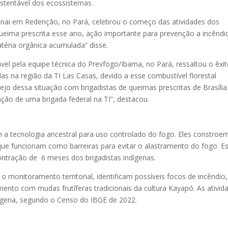
ustentável dos ecossistemas.
Funai em Redenção, no Pará, celebrou o começo das atividades dos
 queima prescrita esse ano, ação importante para prevenção a incêndi
matéria orgânica acumulada” disse.
vel pela equipe técnica do Prevfogo/Ibama, no Pará, ressaltou o êxi
as na região da TI Las Casas, devido a esse combustível florestal
jo dessa situação com brigadistas de queimas prescritas de Brasília
ão de uma brigada federal na TI”, destacou.
 a tecnologia ancestral para uso controlado do fogo. Eles constroe
 que funcionam como barreiras para evitar o alastramento do fogo. E
ntração de 6 meses dos brigadistas indígenas.
o monitoramento territorial, identificam possíveis focos de incêndio,
nto com mudas frutíferas tradicionais da cultura Kayapó. As ativid
dígena, segundo o Censo do IBGE de 2022.