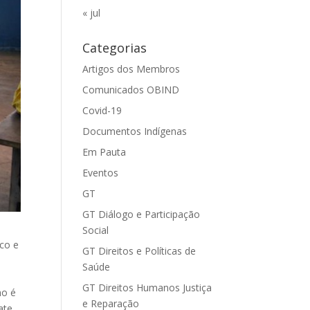
« jul
Categorias
Artigos dos Membros
Comunicados OBIND
Covid-19
Documentos Indígenas
Em Pauta
Eventos
GT
GT Diálogo e Participação
Social
rco e
GT Direitos e Políticas de
Saúde
GT Direitos Humanos Justiça
ho é
e Reparação
ate