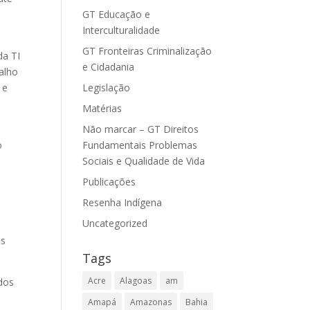
GT Educação e
Interculturalidade
GT Fronteiras Criminalização
da TI
e Cidadania
alho
Legislação
 e
Matérias
Não marcar – GT Direitos
Fundamentais Problemas
o
Sociais e Qualidade de Vida
Publicações
Resenha Indígena
Uncategorized
as
Tags
Acre
Alagoas
am
 dos
Amapá
Amazonas
Bahia