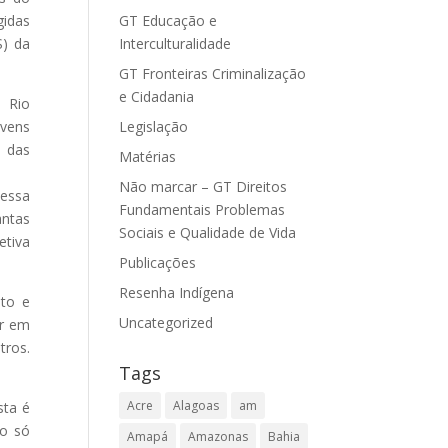
gidas
GT Educação e
S) da
Interculturalidade
GT Fronteiras Criminalização
e Cidadania
l Rio
ovens
Legislação
e das
Matérias
Não marcar – GT Direitos
 essa
Fundamentais Problemas
antas
Sociais e Qualidade de Vida
etiva
Publicações
Resenha Indígena
nto e
Uncategorized
er em
tros.
Tags
Acre
Alagoas
am
sta é
do só
Amapá
Amazonas
Bahia