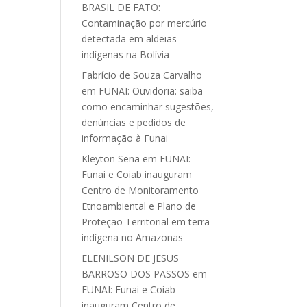
BRASIL DE FATO:
Contaminação por mercúrio
detectada em aldeias
indígenas na Bolívia
Fabrício de Souza Carvalho
em
FUNAI: Ouvidoria: saiba
como encaminhar sugestões,
denúncias e pedidos de
informação à Funai
Kleyton Sena
em
FUNAI:
Funai e Coiab inauguram
Centro de Monitoramento
Etnoambiental e Plano de
Proteção Territorial em terra
indígena no Amazonas
ELENILSON DE JESUS
BARROSO DOS PASSOS
em
FUNAI: Funai e Coiab
inauguram Centro de