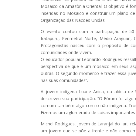
Mosaico da Amazônia Oriental. O objetivo é fort
inseridas no Mosaico e construir um plano de
Organização das Nações Unidas.
O evento contou com a
participação de 50
Iratapuru, Perimetral Norte, Médio Araguari
Protagonistas nasceu com o propósito de con
comunidades onde vivem.
O educador popular Leonardo Rodrigues ressalto
perspectiva de que é um mosaico em seus aspect
outras. O segundo momento é trazer essa juven
nas suas comunidades”.
A jovem indígena Luane Anica, da aldeia de 
descreveu sua participação. “O Fórum foi algo
comum também algo com o não indígena. Troux
Fizemos um aglomerado de coisas importantes 
Michel Rodrigues, jovem de Laranjal do Jari, r
um jovem que se põe a frente e não como mas