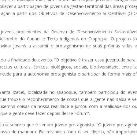
alecer a participação de jovens na gestão territorial das áreas prote
 ação a partir dos Objetivos de Desenvolvimento Sustentável (OD
 jovens procedentes da Reserva de Desenvolvimento Sustentáve
, Quilombo do Cunani e Terra Indígenas do Oiapoque. O projeto J
vidar jovens a assumir o protagonismo de suas próprias vidas 
u a finalidade do evento. “O objetivo é trazer essa juventude para
os culturais, étnicos, biológicos, sociais, biodiversidade, entre t
tude para a autonomia protagonista e participar de forma mais ef
Santa Izabel, localizada no Oiapoque, também participou do eve
 que trouxe o reconhecimento de coisas que a gente não sabia e v
emos coisas da nossa realidade e juntou com a realidade dos ou
que a gente deve fazer depois desse Fórum”.
elatou sobre o que é ser um jovem protagonista. “O jovem protagoni
sa de manobra. Ele reivindica todo o seu direito, não importan