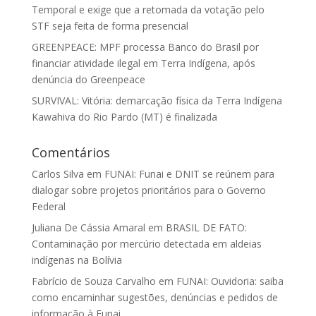
Temporal e exige que a retomada da votação pelo
STF seja feita de forma presencial
GREENPEACE: MPF processa Banco do Brasil por
financiar atividade ilegal em Terra Indígena, após
denúncia do Greenpeace
SURVIVAL: Vitória: demarcação física da Terra Indígena
Kawahiva do Rio Pardo (MT) é finalizada
Comentários
Carlos Silva
em
FUNAI: Funai e DNIT se reúnem para
dialogar sobre projetos prioritários para o Governo
Federal
Juliana De Cássia Amaral
em
BRASIL DE FATO:
Contaminação por mercúrio detectada em aldeias
indígenas na Bolívia
Fabrício de Souza Carvalho
em
FUNAI: Ouvidoria: saiba
como encaminhar sugestões, denúncias e pedidos de
informação à Funai