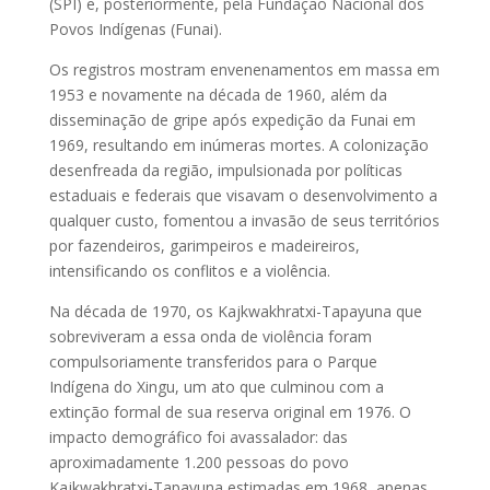
(SPI) e, posteriormente, pela Fundação Nacional dos
Povos Indígenas (Funai).
Os registros mostram envenenamentos em massa em
1953 e novamente na década de 1960, além da
disseminação de gripe após expedição da Funai em
1969, resultando em inúmeras mortes. A colonização
desenfreada da região, impulsionada por políticas
estaduais e federais que visavam o desenvolvimento a
qualquer custo, fomentou a invasão de seus territórios
por fazendeiros, garimpeiros e madeireiros,
intensificando os conflitos e a violência.
Na década de 1970, os Kajkwakhratxi-Tapayuna que
sobreviveram a essa onda de violência foram
compulsoriamente transferidos para o Parque
Indígena do Xingu, um ato que culminou com a
extinção formal de sua reserva original em 1976. O
impacto demográfico foi avassalador: das
aproximadamente 1.200 pessoas do povo
Kajkwakhratxi-Tapayuna estimadas em 1968, apenas