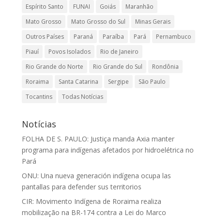
Espírito Santo
FUNAI
Goiás
Maranhão
Mato Grosso
Mato Grosso do Sul
Minas Gerais
Outros Países
Paraná
Paraíba
Pará
Pernambuco
Piauí
Povos Isolados
Rio de Janeiro
Rio Grande do Norte
Rio Grande do Sul
Rondônia
Roraima
Santa Catarina
Sergipe
São Paulo
Tocantins
Todas Notícias
Notícias
FOLHA DE S. PAULO: Justiça manda Axia manter
programa para indígenas afetados por hidroelétrica no
Pará
ONU: Una nueva generación indígena ocupa las
pantallas para defender sus territorios
CIR: Movimento Indígena de Roraima realiza
mobilização na BR-174 contra a Lei do Marco