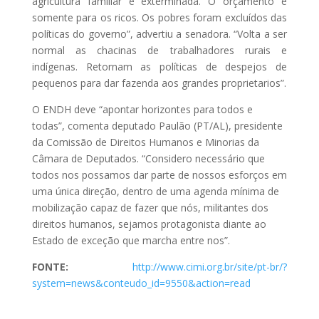
agricultura familiar é exterminada. O orçamento é
somente para os ricos. Os pobres foram excluídos das
políticas do governo”, advertiu a senadora. “Volta a ser
normal as chacinas de trabalhadores rurais e
indígenas. Retornam as políticas de despejos de
pequenos para dar fazenda aos grandes proprietarios”.
O ENDH deve “apontar horizontes para todos e
todas”, comenta deputado Paulão (PT/AL), presidente
da Comissão de Direitos Humanos e Minorias da
Câmara de Deputados. “Considero necessário que
todos nos possamos dar parte de nossos esforços em
uma única direção, dentro de uma agenda mínima de
mobilização capaz de fazer que nós, militantes dos
direitos humanos, sejamos protagonista diante ao
Estado de exceção que marcha entre nos”.
FONTE:
http://www.cimi.org.br/site/pt-br/?
system=news&conteudo_id=9550&action=read