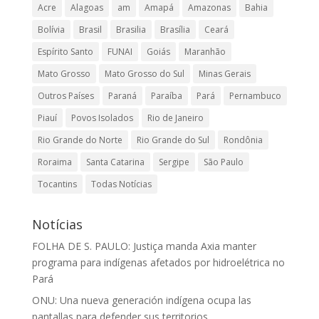
Acre
Alagoas
am
Amapá
Amazonas
Bahia
Bolívia
Brasil
Brasilia
Brasília
Ceará
Espírito Santo
FUNAI
Goiás
Maranhão
Mato Grosso
Mato Grosso do Sul
Minas Gerais
Outros Países
Paraná
Paraíba
Pará
Pernambuco
Piauí
Povos Isolados
Rio de Janeiro
Rio Grande do Norte
Rio Grande do Sul
Rondônia
Roraima
Santa Catarina
Sergipe
São Paulo
Tocantins
Todas Notícias
Notícias
FOLHA DE S. PAULO: Justiça manda Axia manter
programa para indígenas afetados por hidroelétrica no
Pará
ONU: Una nueva generación indígena ocupa las
pantallas para defender sus territorios