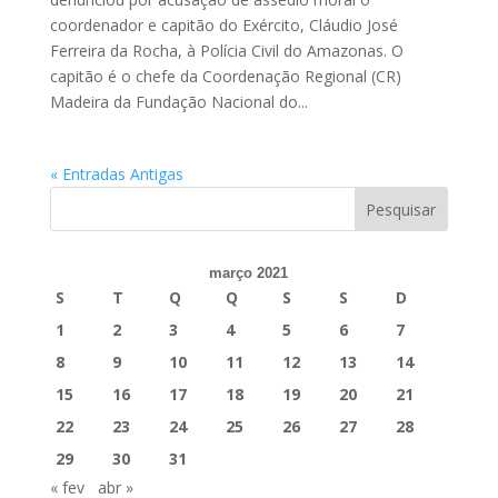
coordenador e capitão do Exército, Cláudio José
Ferreira da Rocha, à Polícia Civil do Amazonas. O
capitão é o chefe da Coordenação Regional (CR)
Madeira da Fundação Nacional do...
« Entradas Antigas
março 2021
S
T
Q
Q
S
S
D
1
2
3
4
5
6
7
8
9
10
11
12
13
14
15
16
17
18
19
20
21
22
23
24
25
26
27
28
29
30
31
« fev
abr »