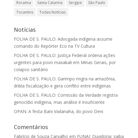
Roraima
Santa Catarina
Sergipe
São Paulo
Tocantins
Todas Notícias
Notícias
FOLHA DE S. PAULO: Advogada indígena assume
comando do Repórter Eco na TV Cultura
FOLHA DE S. PAULO: Justiça Federal ordena ações
urgentes para povo maxakali em Minas Gerais, por
colapso sanitário
FOLHA DE S. PAULO: Garimpo migra na amazônia,
dribla fiscalização e gera conflito entre indígenas
FOLHA DE S. PAULO: Comissão da Verdade registra
genocídio indígena, mas análise é insuficiente
OPAN: A festa Bani Vadanaha, do povo Deni
Comentários
Fabrício de Souza Carvalho
em
FUNAI: Ouvidoria: saiba