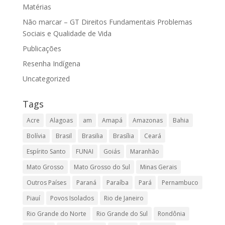
Matérias
Não marcar – GT Direitos Fundamentais Problemas
Sociais e Qualidade de Vida
Publicações
Resenha Indígena
Uncategorized
Tags
Acre
Alagoas
am
Amapá
Amazonas
Bahia
Bolívia
Brasil
Brasilia
Brasília
Ceará
Espírito Santo
FUNAI
Goiás
Maranhão
Mato Grosso
Mato Grosso do Sul
Minas Gerais
Outros Países
Paraná
Paraíba
Pará
Pernambuco
Piauí
Povos Isolados
Rio de Janeiro
Rio Grande do Norte
Rio Grande do Sul
Rondônia