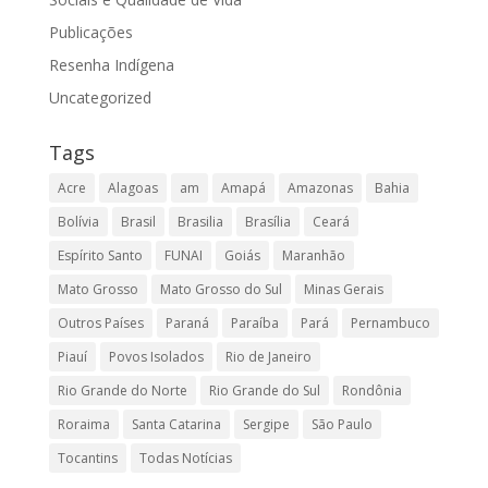
Publicações
Resenha Indígena
Uncategorized
Tags
Acre
Alagoas
am
Amapá
Amazonas
Bahia
Bolívia
Brasil
Brasilia
Brasília
Ceará
Espírito Santo
FUNAI
Goiás
Maranhão
Mato Grosso
Mato Grosso do Sul
Minas Gerais
Outros Países
Paraná
Paraíba
Pará
Pernambuco
Piauí
Povos Isolados
Rio de Janeiro
Rio Grande do Norte
Rio Grande do Sul
Rondônia
Roraima
Santa Catarina
Sergipe
São Paulo
Tocantins
Todas Notícias