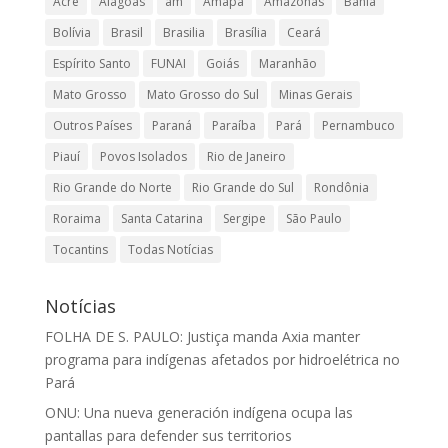
Acre
Alagoas
am
Amapá
Amazonas
Bahia
Bolívia
Brasil
Brasilia
Brasília
Ceará
Espírito Santo
FUNAI
Goiás
Maranhão
Mato Grosso
Mato Grosso do Sul
Minas Gerais
Outros Países
Paraná
Paraíba
Pará
Pernambuco
Piauí
Povos Isolados
Rio de Janeiro
Rio Grande do Norte
Rio Grande do Sul
Rondônia
Roraima
Santa Catarina
Sergipe
São Paulo
Tocantins
Todas Notícias
Notícias
FOLHA DE S. PAULO: Justiça manda Axia manter
programa para indígenas afetados por hidroelétrica no
Pará
ONU: Una nueva generación indígena ocupa las
pantallas para defender sus territorios