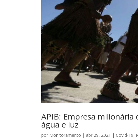
APIB: Empresa milionária
água e luz
por
Monitoramento
|
abr 29, 2021
|
Covid-19
,