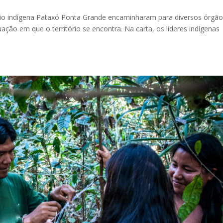
itório indígena Pataxó Ponta Grande encaminharam para diversos órgã
ação em que o território se encontra. Na carta, os líderes indígenas