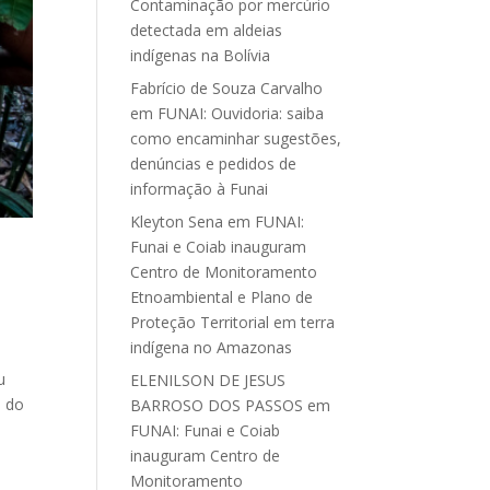
Contaminação por mercúrio
detectada em aldeias
indígenas na Bolívia
Fabrício de Souza Carvalho
em
FUNAI: Ouvidoria: saiba
como encaminhar sugestões,
denúncias e pedidos de
informação à Funai
Kleyton Sena
em
FUNAI:
Funai e Coiab inauguram
Centro de Monitoramento
Etnoambiental e Plano de
Proteção Territorial em terra
indígena no Amazonas
u
ELENILSON DE JESUS
s do
BARROSO DOS PASSOS
em
FUNAI: Funai e Coiab
inauguram Centro de
Monitoramento