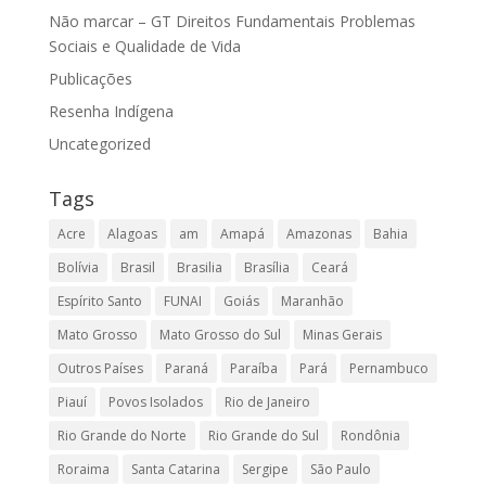
Não marcar – GT Direitos Fundamentais Problemas
Sociais e Qualidade de Vida
Publicações
Resenha Indígena
Uncategorized
Tags
Acre
Alagoas
am
Amapá
Amazonas
Bahia
Bolívia
Brasil
Brasilia
Brasília
Ceará
Espírito Santo
FUNAI
Goiás
Maranhão
Mato Grosso
Mato Grosso do Sul
Minas Gerais
Outros Países
Paraná
Paraíba
Pará
Pernambuco
Piauí
Povos Isolados
Rio de Janeiro
Rio Grande do Norte
Rio Grande do Sul
Rondônia
Roraima
Santa Catarina
Sergipe
São Paulo