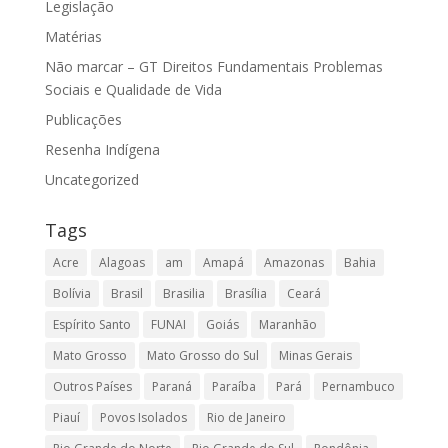
Legislação
Matérias
Não marcar – GT Direitos Fundamentais Problemas
Sociais e Qualidade de Vida
Publicações
Resenha Indígena
Uncategorized
Tags
Acre
Alagoas
am
Amapá
Amazonas
Bahia
Bolívia
Brasil
Brasilia
Brasília
Ceará
Espírito Santo
FUNAI
Goiás
Maranhão
Mato Grosso
Mato Grosso do Sul
Minas Gerais
Outros Países
Paraná
Paraíba
Pará
Pernambuco
Piauí
Povos Isolados
Rio de Janeiro