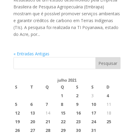
Brasileira de Pesquisa Agropecuária (Embrapa)
mostram que é possível promover serviços ambientais
e garantir créditos de carbono em Terras Indígenas
(TIs). A pesquisa foi realizada na TI Poyanawa, estado
do Acre, por...
« Entradas Antigas
julho 2021
S
T
Q
Q
S
S
D
1
2
3
4
5
6
7
8
9
10
11
12
13
14
15
16
17
18
19
20
21
22
23
24
25
26
27
28
29
30
31