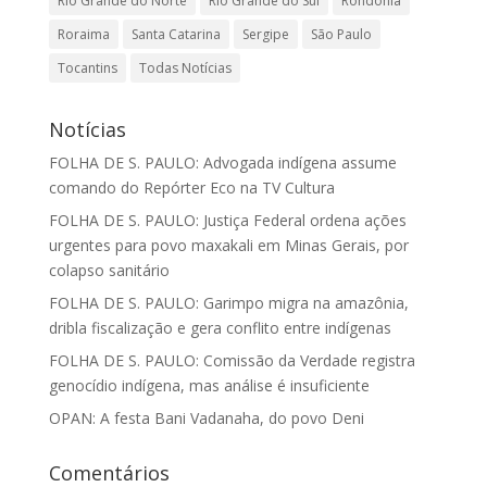
Rio Grande do Norte
Rio Grande do Sul
Rondônia
Roraima
Santa Catarina
Sergipe
São Paulo
Tocantins
Todas Notícias
Notícias
FOLHA DE S. PAULO: Advogada indígena assume
comando do Repórter Eco na TV Cultura
FOLHA DE S. PAULO: Justiça Federal ordena ações
urgentes para povo maxakali em Minas Gerais, por
colapso sanitário
FOLHA DE S. PAULO: Garimpo migra na amazônia,
dribla fiscalização e gera conflito entre indígenas
FOLHA DE S. PAULO: Comissão da Verdade registra
genocídio indígena, mas análise é insuficiente
OPAN: A festa Bani Vadanaha, do povo Deni
Comentários