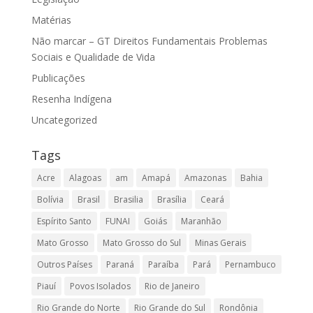
Matérias
Não marcar – GT Direitos Fundamentais Problemas
Sociais e Qualidade de Vida
Publicações
Resenha Indígena
Uncategorized
Tags
Acre
Alagoas
am
Amapá
Amazonas
Bahia
Bolívia
Brasil
Brasilia
Brasília
Ceará
Espírito Santo
FUNAI
Goiás
Maranhão
Mato Grosso
Mato Grosso do Sul
Minas Gerais
Outros Países
Paraná
Paraíba
Pará
Pernambuco
Piauí
Povos Isolados
Rio de Janeiro
Rio Grande do Norte
Rio Grande do Sul
Rondônia