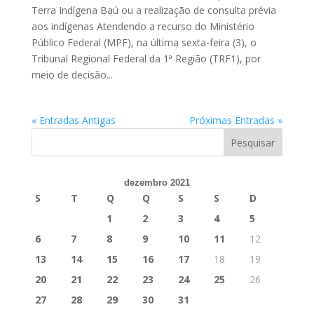
Terra Indígena Baú ou a realização de consulta prévia
aos indígenas Atendendo a recurso do Ministério
Público Federal (MPF), na última sexta-feira (3), o
Tribunal Regional Federal da 1ª Região (TRF1), por
meio de decisão...
« Entradas Antigas
Próximas Entradas »
dezembro 2021
S
T
Q
Q
S
S
D
1
2
3
4
5
6
7
8
9
10
11
12
13
14
15
16
17
18
19
20
21
22
23
24
25
26
27
28
29
30
31