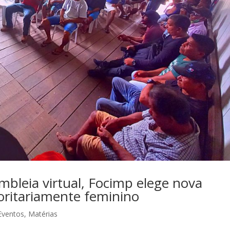
mbleia virtual, Focimp elege nova
oritariamente feminino
Eventos
,
Matérias