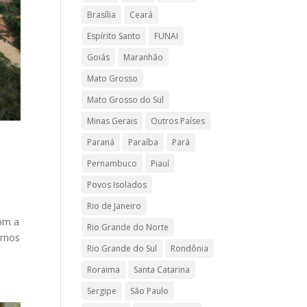
Brasília
Ceará
Espírito Santo
FUNAI
Goiás
Maranhão
Mato Grosso
Mato Grosso do Sul
Minas Gerais
Outros Países
Paraná
Paraíba
Pará
Pernambuco
Piauí
Povos Isolados
Rio de Janeiro
com a
Rio Grande do Norte
ernos
Rio Grande do Sul
Rondônia
Roraima
Santa Catarina
Sergipe
São Paulo