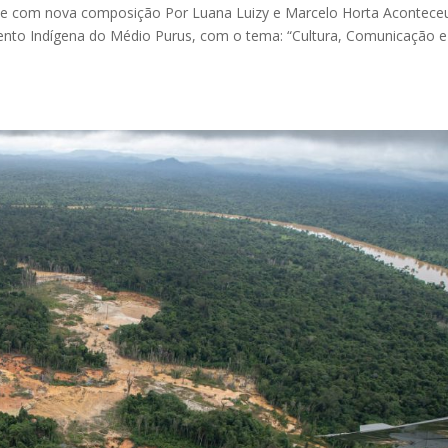
ce com nova composição Por Luana Luizy e Marcelo Horta Acontece
ento Indígena do Médio Purus, com o tema: “Cultura, Comunicação e