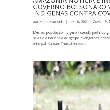
AMAZÔNIA NOTÍCIA E IN
GOVERNO BOLSONARO V
INDÍGENAS CONTRA CO
por
Monitoramento
|
dez 10, 2021
|
Covid-19
,
Mesmo população indígena fazendo parte do grup
news e a influência de igrejas evangélicas; cen
principal: Kamani Trumai recebe...