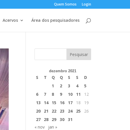
Quem Somos
Login
Acervos
Área dos pesquisadores
dezembro 2021
S
T
Q
Q
S
S
D
1
2
3
4
5
6
7
8
9
10
11
12
13
14
15
16
17
18
19
20
21
22
23
24
25
26
27
28
29
30
31
« nov
jan »