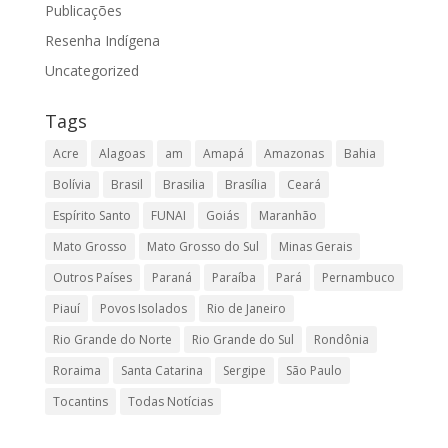
Publicações
Resenha Indígena
Uncategorized
Tags
Acre
Alagoas
am
Amapá
Amazonas
Bahia
Bolívia
Brasil
Brasilia
Brasília
Ceará
Espírito Santo
FUNAI
Goiás
Maranhão
Mato Grosso
Mato Grosso do Sul
Minas Gerais
Outros Países
Paraná
Paraíba
Pará
Pernambuco
Piauí
Povos Isolados
Rio de Janeiro
Rio Grande do Norte
Rio Grande do Sul
Rondônia
Roraima
Santa Catarina
Sergipe
São Paulo
Tocantins
Todas Notícias