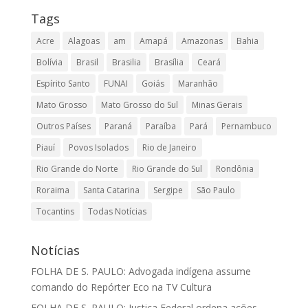
Tags
Acre
Alagoas
am
Amapá
Amazonas
Bahia
Bolívia
Brasil
Brasilia
Brasília
Ceará
Espírito Santo
FUNAI
Goiás
Maranhão
Mato Grosso
Mato Grosso do Sul
Minas Gerais
Outros Países
Paraná
Paraíba
Pará
Pernambuco
Piauí
Povos Isolados
Rio de Janeiro
Rio Grande do Norte
Rio Grande do Sul
Rondônia
Roraima
Santa Catarina
Sergipe
São Paulo
Tocantins
Todas Notícias
Notícias
FOLHA DE S. PAULO: Advogada indígena assume
comando do Repórter Eco na TV Cultura
FOLHA DE S. PAULO: Justiça Federal ordena ações