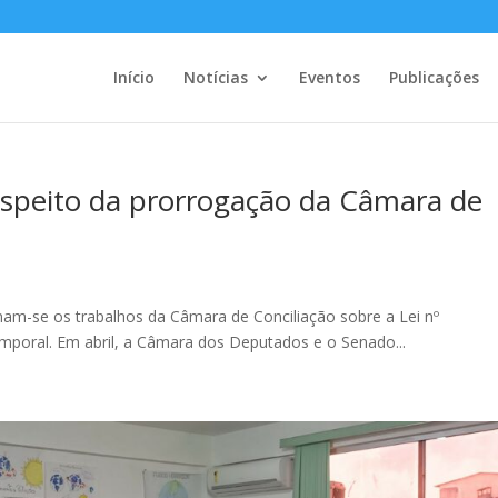
Início
Notícias
Eventos
Publicações
espeito da prorrogação da Câmara de
m-se‬‭ os‬‭ trabalhos‬‭ da‬‭ Câmara‬‭ de‬ Conciliação‬‭ sobre‬‭ a‬‭ Lei‬‭ nº ‬‭
ral.‬‭ Em‬‭ abril,‬ a‬‭ Câmara‬‭ dos‬‭ Deputados‬‭ e‬‭ o‬‭ Senado‬‭...