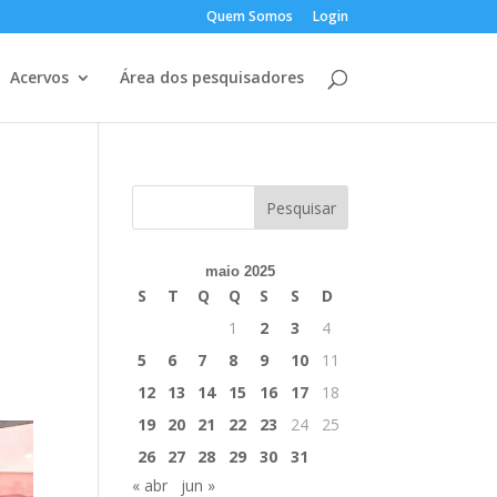
Quem Somos
Login
Acervos
Área dos pesquisadores
maio 2025
S
T
Q
Q
S
S
D
1
2
3
4
5
6
7
8
9
10
11
12
13
14
15
16
17
18
19
20
21
22
23
24
25
26
27
28
29
30
31
« abr
jun »