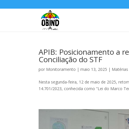
APIB: Posicionamento a r
Conciliação do STF
por
Monitoramento
|
maio 13, 2025
|
Matérias
Nesta‬‭ segunda-feira,‬‭ 12‬‭ de‬‭ maio‬‭ de‬‭ 2025,‬‭ retoma
14.701/2023,‬‭ conhecida‬‭ como‬‭ “Lei‬‭ do‬‭ Marco‬‭ Tempo