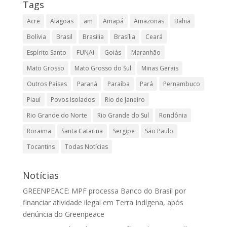
Tags
Acre
Alagoas
am
Amapá
Amazonas
Bahia
Bolívia
Brasil
Brasilia
Brasília
Ceará
Espírito Santo
FUNAI
Goiás
Maranhão
Mato Grosso
Mato Grosso do Sul
Minas Gerais
Outros Países
Paraná
Paraíba
Pará
Pernambuco
Piauí
Povos Isolados
Rio de Janeiro
Rio Grande do Norte
Rio Grande do Sul
Rondônia
Roraima
Santa Catarina
Sergipe
São Paulo
Tocantins
Todas Notícias
Notícias
GREENPEACE: MPF processa Banco do Brasil por
financiar atividade ilegal em Terra Indígena, após
denúncia do Greenpeace