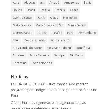
Acre
Alagoas
am
Amapá
Amazonas
Bahia
Bolívia
Brasil
Brasilia
Brasília
Ceará
Espírito Santo
FUNAI
Goiás
Maranhão
Mato Grosso
Mato Grosso do Sul
Minas Gerais
Outros Países
Paraná
Paraíba
Pará
Pernambuco
Piauí
Povos Isolados
Rio de Janeiro
Rio Grande do Norte
Rio Grande do Sul
Rondônia
Roraima
Santa Catarina
Sergipe
São Paulo
Tocantins
Todas Notícias
Notícias
FOLHA DE S. PAULO: Justiça manda Axia manter
programa para indígenas afetados por hidroelétrica no
Pará
ONU: Una nueva generación indígena ocupa las
pantallas para defender sus territorios