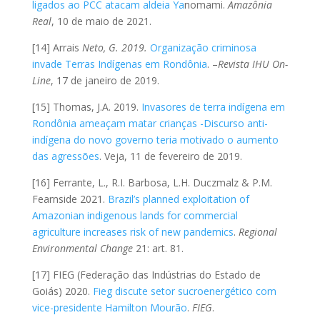
ligados ao PCC atacam aldeia Ya
nomami.
Amazônia
Real
, 10 de maio de 2021.
[14] Arrais
Neto, G. 2019.
Organização criminosa
invade Terras Indígenas em Rondônia
. –
Revista IHU On-
Line
, 17 de janeiro de 2019.
[15] Thomas, J.A. 2019.
Invasores de terra indígena em
Rondônia ameaçam matar crianças -Discurso anti-
indígena do novo governo teria motivado o aumento
das agressões
. Veja, 11 de fevereiro de 2019.
[16] Ferrante, L., R.I. Barbosa, L.H. Duczmalz & P.M.
Fearnside 2021.
Brazil’s planned exploitation of
Amazonian indigenous lands for commercial
agriculture increases risk of new pandemics
.
Regional
Environmental Change
21: art. 81.
[17] FIEG (Federação das Indústrias do Estado de
Goiás) 2020.
Fieg discute setor sucroenergético com
vice-presidente Hamilton Mourão
.
FIEG
.