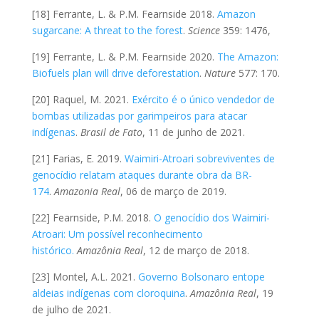
[18] Ferrante, L. & P.M. Fearnside 2018.
Amazon
sugarcane: A threat to the forest
.
Science
359: 1476,
[19] Ferrante, L. & P.M. Fearnside 2020.
The Amazon:
Biofuels plan will drive deforestation
.
Nature
577: 170.
[20] Raquel, M. 2021.
Exército é o único vendedor de
bombas utilizadas por garimpeiros para atacar
indígenas
.
Brasil de Fato
, 11 de junho de 2021.
[21] Farias, E. 2019.
Waimiri-Atroari sobreviventes de
genocídio relatam ataques durante obra da BR-
174
.
Amazonia Real
, 06 de março de 2019.
[22] Fearnside, P.M. 2018.
O genocídio dos Waimiri-
Atroari: Um possível reconhecimento
histórico.
Amazônia Real
, 12 de março de 2018.
[23] Montel, A.L. 2021.
Governo Bolsonaro entope
aldeias indígenas com cloroquina
.
Amazônia Real
, 19
de julho de 2021.