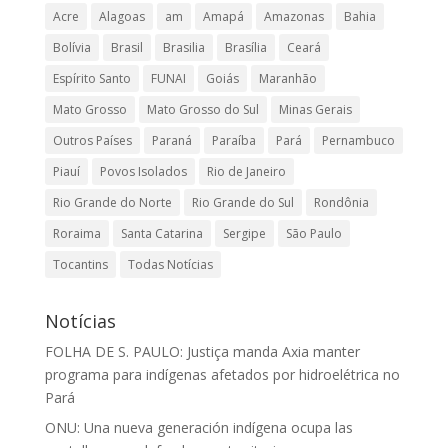
Acre
Alagoas
am
Amapá
Amazonas
Bahia
Bolívia
Brasil
Brasilia
Brasília
Ceará
Espírito Santo
FUNAI
Goiás
Maranhão
Mato Grosso
Mato Grosso do Sul
Minas Gerais
Outros Países
Paraná
Paraíba
Pará
Pernambuco
Piauí
Povos Isolados
Rio de Janeiro
Rio Grande do Norte
Rio Grande do Sul
Rondônia
Roraima
Santa Catarina
Sergipe
São Paulo
Tocantins
Todas Notícias
Notícias
FOLHA DE S. PAULO: Justiça manda Axia manter
programa para indígenas afetados por hidroelétrica no
Pará
ONU: Una nueva generación indígena ocupa las