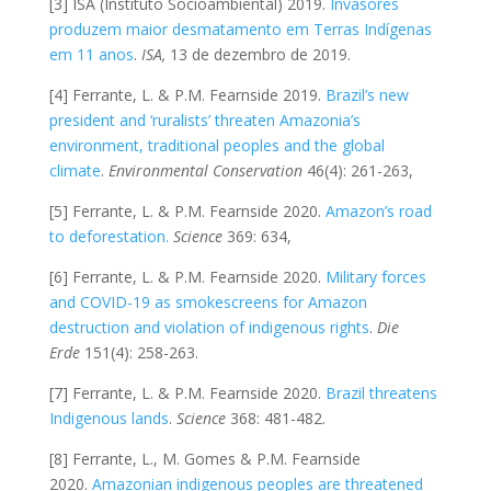
[3] ISA (Instituto Socioambiental) 2019.
Invasores
produzem maior desmatamento em Terras Indígenas
em 11 anos
.
ISA,
13 de dezembro de 2019.
[4] Ferrante, L. & P.M. Fearnside 2019.
Brazil’s new
president and ‘ruralists’ threaten Amazonia’s
environment, traditional peoples and the global
climate
.
Environmental Conservation
46(4): 261-263,
[5] Ferrante, L. & P.M. Fearnside 2020.
Amazon’s road
to deforestation.
Science
369: 634,
[6] Ferrante, L. & P.M. Fearnside 2020.
Military forces
and COVID-19 as smokescreens for Amazon
destruction and violation of indigenous rights
.
Die
Erde
151(4): 258-263.
[7] Ferrante, L. & P.M. Fearnside 2020.
Brazil threatens
Indigenous lands
.
Science
368: 481-482.
[8] Ferrante, L., M. Gomes & P.M. Fearnside
2020.
Amazonian indigenous peoples are threatened