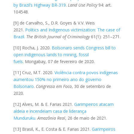
by Brazil’s Highway BR-319
.
Land Use Policy
94: art.
104548.
[9] de Carvalho, S., D.R. Goyes & V.V. Weis
2021.
Politics and Indigenous victimization: The case of
Brazil.
The British Journal of Criminology
61(1): 251–271.
[10] Rocha, J. 2020.
Bolsonaro sends Congress bill to
open indigenous lands to mining, fossil
fuels.
Mongabay, 07 de fevereiro de 2020.
[11] Cruz, M.T. 2020.
Violência contra povos indígenas
aumentou 150% no primeiro ano do governo
Bolsonaro
.
Congresso em Foco
, 30 de setembro de
2020.
[12] Alves, M. & E. Farias 2021.
Garimpeiros atacam
aldeia e incendeiam casa de liderança
Munduruku.
Amazônia Real
, 26 de maio de 2021.
[13] Brasil, K., E. Costa & E. Farias 2021.
Garimpeiros