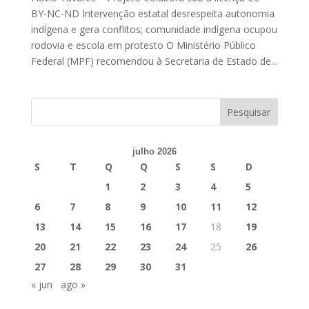
BY-NC-ND Intervenção estatal desrespeita autonomia
indígena e gera conflitos; comunidade indígena ocupou
rodovia e escola em protesto O Ministério Público
Federal (MPF) recomendou à Secretaria de Estado de...
julho 2026
S
T
Q
Q
S
S
D
1
2
3
4
5
6
7
8
9
10
11
12
13
14
15
16
17
18
19
20
21
22
23
24
25
26
27
28
29
30
31
« jun
ago »