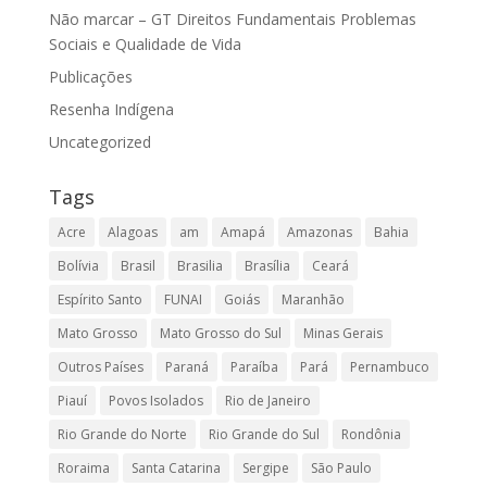
Não marcar – GT Direitos Fundamentais Problemas
Sociais e Qualidade de Vida
Publicações
Resenha Indígena
Uncategorized
Tags
Acre
Alagoas
am
Amapá
Amazonas
Bahia
Bolívia
Brasil
Brasilia
Brasília
Ceará
Espírito Santo
FUNAI
Goiás
Maranhão
Mato Grosso
Mato Grosso do Sul
Minas Gerais
Outros Países
Paraná
Paraíba
Pará
Pernambuco
Piauí
Povos Isolados
Rio de Janeiro
Rio Grande do Norte
Rio Grande do Sul
Rondônia
Roraima
Santa Catarina
Sergipe
São Paulo