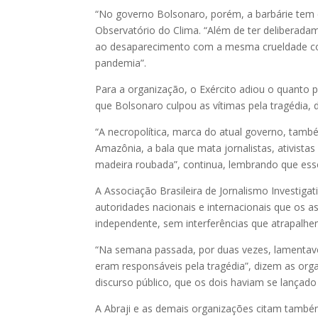
“No governo Bolsonaro, porém, a barbárie tem c
Observatório do Clima. “Além de ter deliberada
ao desaparecimento com a mesma crueldade com
pandemia”.
Para a organização, o Exército adiou o quanto 
que Bolsonaro culpou as vítimas pela tragédia
“A necropolítica, marca do atual governo, tamb
Amazônia, a bala que mata jornalistas, ativista
madeira roubada”, continua, lembrando que es
A Associação Brasileira de Jornalismo Investiga
autoridades nacionais e internacionais que os 
independente, sem interferências que atrapalhe
“Na semana passada, por duas vezes, lamentave
eram responsáveis pela tragédia”, dizem as orga
discurso público, que os dois haviam se lançad
A Abraji e as demais organizações citam també