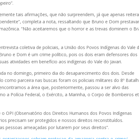
mpeiro”.
emente tais afirmações, que não surpreendem, já que apenas reiter
ndependente”, completa a nota, ressaltando que Bruno e Dom prestav
amazônica. “Não aceitaremos que o horror e as trevas dominem o Bra
ntrevista coletiva de policiais, a União dos Povos Indígenas do Vale 
e Bruno e Dom é um crime político, pois os dois eram defensores dos
s atividades em benefício aos indígenas do Vale do Javari.
ainda no domingo, primeiro dia do desaparecimento dos dois. Desde
do como parceira nas buscas foram os policiais militares do 8º Batal
encontramos a área que, posteriormente, passou a ser alvo das
omo a Polícia Federal, o Exército, a Marinha, o Corpo de Bombeiros et
se o OPI (Observatório dos Direitos Humanos dos Povos Indígenas
ios precisam ser protegidos e nossos direitos reconstituídos.
s pessoas ameaçadas por lutarem por seus direitos”.
as-organizacoes-cobram-protecao-da-amazonia-contra-o-crime/