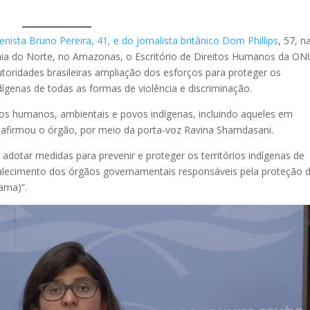
nista Bruno Pereira, 41, e do jornalista britânico Dom Phillips
, 57, n
alaia do Norte, no Amazonas, o Escritório de Direitos Humanos da ON
oridades brasileiras ampliação dos esforços para proteger os
ígenas de todas as formas de violência e discriminação.
tos humanos, ambientais e povos indígenas, incluindo aqueles em
, afirmou o órgão, por meio da porta-voz Ravina Shamdasani.
 adotar medidas para prevenir e proteger os territórios indígenas de
ortalecimento dos órgãos governamentais responsáveis pela proteção 
ama)”.