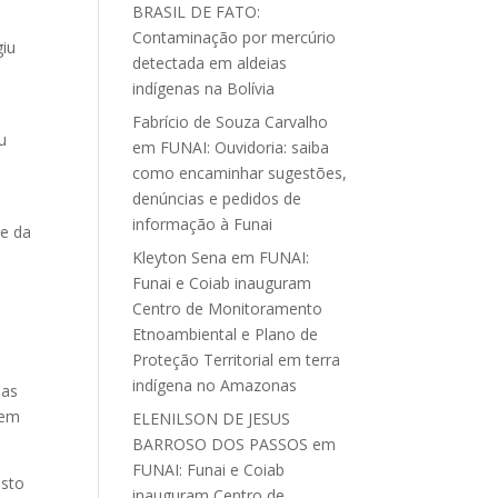
BRASIL DE FATO:
Contaminação por mercúrio
giu
detectada em aldeias
indígenas na Bolívia
Fabrício de Souza Carvalho
u
em
FUNAI: Ouvidoria: saiba
como encaminhar sugestões,
denúncias e pedidos de
informação à Funai
 e da
Kleyton Sena
em
FUNAI:
Funai e Coiab inauguram
Centro de Monitoramento
Etnoambiental e Plano de
Proteção Territorial em terra
indígena no Amazonas
mas
 em
ELENILSON DE JESUS
BARROSO DOS PASSOS
em
FUNAI: Funai e Coiab
isto
inauguram Centro de