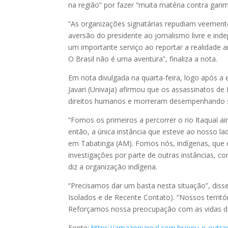
na região” por fazer “muita matéria contra gari
“As organizações signatárias repudiam veement
aversão do presidente ao jornalismo livre e i
um importante serviço ao reportar a realidade 
O Brasil não é uma aventura”, finaliza a nota.
Em nota divulgada na quarta-feira, logo após a e
Javari (Univaja) afirmou que os assassinatos d
direitos humanos e morreram desempenhando sua
“Fomos os primeiros a percorrer o rio Itaquaí 
então, a única instância que esteve ao nosso la
em Tabatinga (AM). Fomos nós, indígenas, que 
investigações por parte de outras instâncias, c
diz a organização indígena.
“Precisamos dar um basta nesta situação”, dis
Isolados e de Recente Contato). “Nossos territór
Reforçamos nossa preocupação com as vidas da
Fonte:
https://amazoniareal.com.br/onu-e-outr