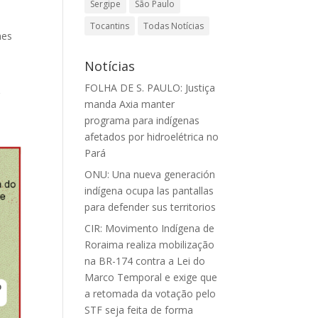
Sergipe
São Paulo
Tocantins
Todas Notícias
mes
Notícias
o
FOLHA DE S. PAULO: Justiça
r
manda Axia manter
o
programa para indígenas
afetados por hidroelétrica no
Pará
ONU: Una nueva generación
indígena ocupa las pantallas
para defender sus territorios
CIR: Movimento Indígena de
Roraima realiza mobilização
na BR-174 contra a Lei do
Marco Temporal e exige que
a retomada da votação pelo
STF seja feita de forma