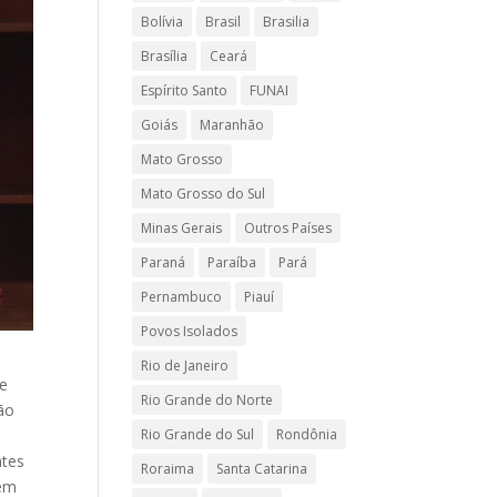
Bolívia
Brasil
Brasilia
Brasília
Ceará
Espírito Santo
FUNAI
Goiás
Maranhão
Mato Grosso
Mato Grosso do Sul
Minas Gerais
Outros Países
Paraná
Paraíba
Pará
Pernambuco
Piauí
Povos Isolados
Rio de Janeiro
de
Rio Grande do Norte
ão
Rio Grande do Sul
Rondônia
o
ntes
Roraima
Santa Catarina
 em