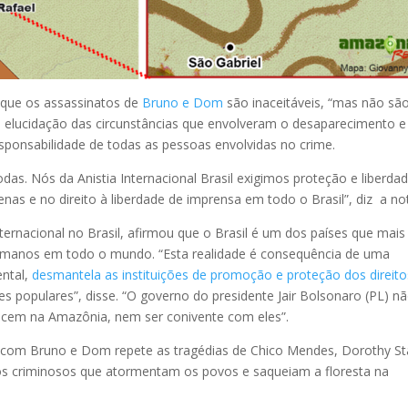
u que os assassinatos de
Bruno e Dom
são inaceitáveis, “mas não sã
 a elucidação das circunstâncias que envolveram o desaparecimento e
ponsabilidade de todas as pessoas envolvidas no crime.
as. Nós da Anistia Internacional Brasil exigimos proteção e liberda
enas e no direito à liberdade de imprensa em todo o Brasil”, diz a no
nternacional no Brasil, afirmou que o Brasil é um dos países que mais
humanos em todo o mundo. “Esta realidade é consequência de uma
ental,
desmantela as instituições de promoção e proteção dos direito
es populares”, disse. “O governo do presidente Jair Bolsonaro (PL) n
ecem na Amazônia, nem ser conivente com eles”.
u com Bruno e Dom repete as tragédias de Chico Mendes, Dorothy St
os criminosos que atormentam os povos e saqueiam a floresta na