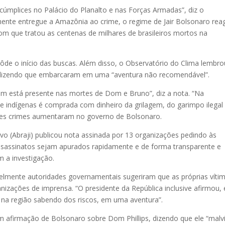
úmplices no Palácio do Planalto e nas Forças Armadas”, diz o
mente entregue a Amazônia ao crime, o regime de Jair Bolsonaro rea
 que tratou as centenas de milhares de brasileiros mortos na
pôde o início das buscas. Além disso, o Observatório do Clima lembro
, dizendo que embarcaram em uma “aventura não recomendável”.
ém está presente nas mortes de Dom e Bruno”, diz a nota. “Na
s e indígenas é comprada com dinheiro da grilagem, do garimpo ilegal
ses crimes aumentaram no governo de Bolsonaro.
tivo (Abraji) publicou nota assinada por 13 organizações pedindo às
assassinatos sejam apurados rapidamente e de forma transparente e
m a investigação.
lmente autoridades governamentais sugeriram que as próprias víti
nizações de imprensa. “O presidente da República inclusive afirmou,
o na região sabendo dos riscos, em uma aventura”.
m afirmação de Bolsonaro sobre Dom Phillips, dizendo que ele “malv