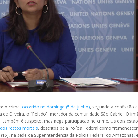
re o crime,
ocorrido no domingo (5 de junho)
, segundo a confissão 
 de Oliveira, o “Pelado”, morador da comunidade São Gabriel. O irm
s, também é suspeito, mas nega participação no crime. Os dois estã
 dos restos mortais
, descritos pela Polícia Federal como “remanesce
a (15), na sede da Superintendência da Polícia Federal do Amazonas,