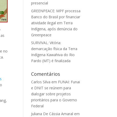
presencial
GREENPEACE: MPF processa
Banco do Brasil por financiar
atividade ilegal em Terra
Indígena, após denúncia do
o
Greenpeace
 as
SURVIVAL: Vitória:
demarcação física da Terra
de no
Indígena Kawahiva do Rio
ta.
Pardo (MT) é finalizada
Comentários
s
Carlos Silva
em
FUNAI: Funai
ão
e DNIT se reúnem para
dialogar sobre projetos
prioritários para o Governo
ang,
Federal
Juliana De Cássia Amaral
em