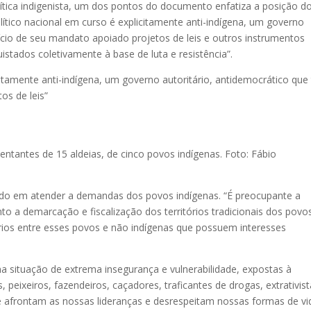
ica indigenista, um dos pontos do documento enfatiza a posição d
olítico nacional em curso é explicitamente anti-indígena, um governo
ício de seu mandato apoiado projetos de leis e outros instrumentos
uistados coletivamente à base de luta e resistência”.
icitamente anti-indígena, um governo autoritário, antidemocrático que
os de leis”
entantes de 15 aldeias, de cinco povos indígenas. Foto: Fábio
ado em atender a demandas dos povos indígenas. “É preocupante a
 a demarcação e fiscalização dos territórios tradicionais dos povo
ários entre esses povos e não indígenas que possuem interesses
situação de extrema insegurança e vulnerabilidade, expostas à
, peixeiros, fazendeiros, caçadores, traficantes de drogas, extrativis
ue afrontam as nossas lideranças e desrespeitam nossas formas de vi