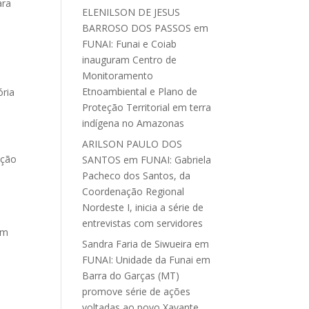
ara
ELENILSON DE JESUS
BARROSO DOS PASSOS
em
FUNAI: Funai e Coiab
inauguram Centro de
Monitoramento
Etnoambiental e Plano de
ória
Proteção Territorial em terra
indígena no Amazonas
ARILSON PAULO DOS
oção
SANTOS
em
FUNAI: Gabriela
Pacheco dos Santos, da
Coordenação Regional
Nordeste I, inicia a série de
entrevistas com servidores
em
Sandra Faria de Siwueira
em
FUNAI: Unidade da Funai em
Barra do Garças (MT)
promove série de ações
voltadas ao povo Xavante