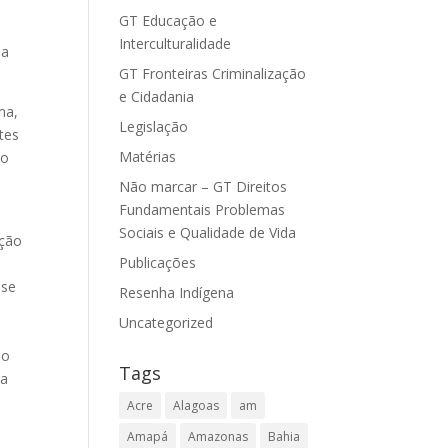
GT Educação e
Interculturalidade
na
GT Fronteiras Criminalização
e Cidadania
ma,
Legislação
tes
Matérias
no
Não marcar – GT Direitos
Fundamentais Problemas
Sociais e Qualidade de Vida
ação
Publicações
ese
Resenha Indígena
Uncategorized
do
Tags
ta
Acre
Alagoas
am
Amapá
Amazonas
Bahia