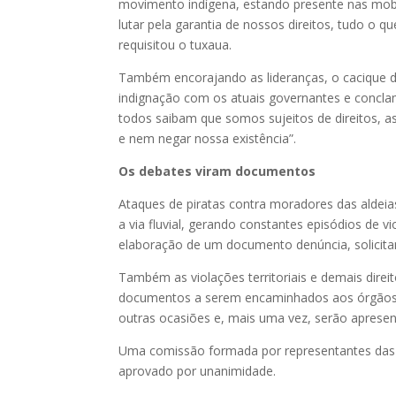
movimento indígena, estando presente nas mobi
lutar pela garantia de nossos direitos, tudo o q
requisitou o tuxaua.
Também encorajando as lideranças, o cacique da
indignação com os atuais governantes e concla
todos saibam que somos sujeitos de direitos, a
e nem negar nossa existência”.
Os debates viram documentos
Ataques de piratas contra moradores das aldei
a via fluvial, gerando constantes episódios de v
elaboração de um documento denúncia, solicita
Também as violações territoriais e demais direi
documentos a serem encaminhados aos órgãos 
outras ocasiões e, mais uma vez, serão apresen
Uma comissão formada por representantes das a
aprovado por unanimidade.