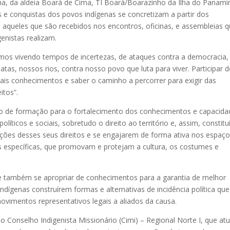
ma, da aldeia Boará de Cima, TI Boará/Boarazinho da Ilha do Panami
e conquistas dos povos indígenas se concretizam a partir dos
aqueles que são recebidos nos encontros, oficinas, e assembleias 
enistas realizam.
amos vivendo tempos de incertezas, de ataques contra a democracia,
tas, nossos rios, contra nosso povo que luta para viver. Participar 
s conhecimentos e saber o caminho a percorrer para exigir das
itos”.
aço de formação para o fortalecimento dos conhecimentos e capacida
políticos e sociais, sobretudo o direito ao território e, assim, constit
ções desses seus direitos e se engajarem de forma ativa nos espaço
cas específicas, que promovam e protejam a cultura, os costumes e
 e também se apropriar de conhecimentos para a garantia de melhor
ndígenas construírem formas e alternativas de incidência política que
vimentos representativos legais a aliados da causa.
o Conselho Indigenista Missionário (Cimi) – Regional Norte I, que at