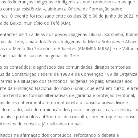
s às lideranças indígenas e indigenistas que tombaram – mas que
a com sua existência –, abriram a Oficina de Formação sobre
s. O evento foi realizado entre os dias 28 e 30 de junho de 2022, 
aia de Baixo, município de Tefé (AM).
esentantes de 15 aldeias dos povos indígenas Tikuna, Kambeba, Koka
enas de Tefé, União dos Povos Indígenas do Médio Solimões e Afluen
nas do Médio Rio Solimões e Afluentes (AMIMSA-MRSA) e de Valtuni
nicipal de Assuntos Indígenas de Tefé.
s os conteúdos: diagnóstico das comunidades; direitos territoriais
 à luz da Constituição Federal de 1988 e da Convenção 169 da Organiz
terras e a situação dos territórios indígenas no país; ameaças aos
onte da Fundação Nacional do Índio (Funai), que está em curso, e à t
 ao território; formas alternativas de garantia e proteção territorial,
de reconhecimento territorial; direito à consulta prévia, livre e
do estado, autodeterminação dos povos indígenas, características 
s judiais e protocolos autônomos de consulta, com enfoque na consul
tocolos de consulta já realizadas no país.
ltados na afirmação dos conteúdos, reforçando o debate e