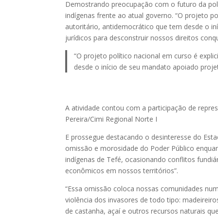
Demostrando preocupação com o futuro da polít
indígenas frente ao atual governo. “O projeto p
autoritário, antidemocrático que tem desde o in
jurídicos para desconstruir nossos direitos conq
“O projeto político nacional em curso é expl
desde o início de seu mandato apoiado projet
A atividade contou com a participação de repres
Pereira/Cimi Regional Norte I
E prossegue destacando o desinteresse do Est
omissão e morosidade do Poder Público enquanto
indígenas de Tefé, ocasionando conflitos fundi
econômicos em nossos territórios”.
“Essa omissão coloca nossas comunidades numa 
violência dos invasores de todo tipo: madeireiros
de castanha, açaí e outros recursos naturais q