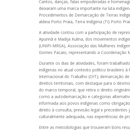
Cantos, danças, falas empoderadas e homenagen
deixaram uma marca importante na luta indígen
Procedimentos de Demarcação de Terras Indígena
aldeia Porto Praia, Terra Indígena (TI) Porto Pr
A atividade contou com a participação de repr
Apurinã e Madija Kulina, dos movimentos indíg
(UNIPI-MRSA), Associação das Mulheres Indíge
Gomes Pacaio, representando a Coordenação Mu
Durante os dias de atividades, foram trabalhado
indígenas no atual contexto político brasileiro
Internacional do Trabalho (OIT); demarcação de 
direitos territoriais, com destaque para o desm
do marco temporal, que retira o direito originário
como a autodemarcação e categorias alternativas 
informada aos povos indígenas como obrigação 
direito à consulta, previsão legal e precedente
culturalmente adequada, nas experiências de pro
Entre as metodologias que trouxeram bons resu