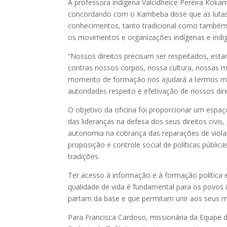
A professora indígena Valcidheice Pereira Koka
concordando com o Kambeba disse que as lutas 
conhecimentos, tanto tradicional como também 
os movimentos e organizações indígenas e indig
“Nossos direitos precisam ser respeitados, est
contras nossos corpos, nossa cultura, nossas ma
momento de formação nos ajudará a termos mai
autoridades respeito e efetivação de nossos dire
O objetivo da oficina foi proporcionar um esp
das lideranças na defesa dos seus direitos civis, 
autonomia na cobrança das reparações de viola
proposição e controle social de políticas públi
tradições.
Ter acesso à informação e à formação política
qualidade de vida é fundamental para os povos i
partam da base e que permitam unir aos seus mo
Para Francisca Cardoso, missionária da Equipe d