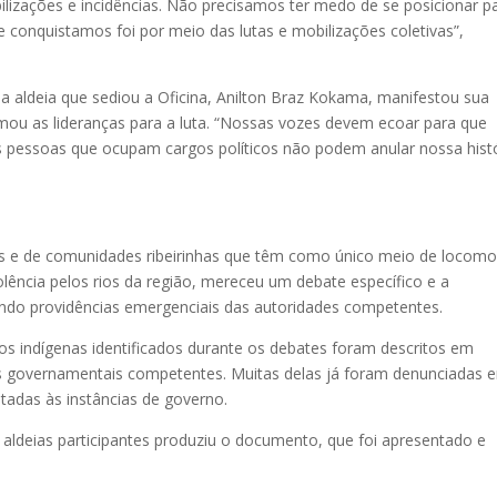
lizações e incidências. Não precisamos ter medo de se posicionar p
ue conquistamos foi por meio das lutas e mobilizações coletivas”,
 aldeia que sediou a Oficina, Anilton Braz Kokama, manifestou sua
mou as lideranças para a luta. “Nossas vozes devem ecoar para que
s pessoas que ocupam cargos políticos não podem anular nossa hist
as e de comunidades ribeirinhas que têm como único meio de locom
iolência pelos rios da região, mereceu um debate específico e a
ndo providências emergenciais das autoridades competentes.
tos indígenas identificados durante os debates foram descritos em
governamentais competentes. Muitas delas já foram denunciadas 
tadas às instâncias de governo.
ldeias participantes produziu o documento, que foi apresentado e