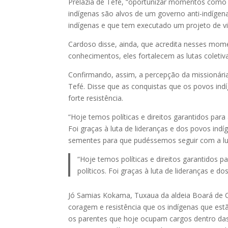
Prelazia de Tefé, “oportunizar momentos como e
indígenas são alvos de um governo anti-indígena
indígenas e que tem executado um projeto de vio
Cardoso disse, ainda, que acredita nesses mom
conhecimentos, eles fortalecem as lutas coletiva
Confirmando, assim, a percepção da missionári
Tefé. Disse que as conquistas que os povos in
forte resistência.
“Hoje temos políticas e direitos garantidos para
Foi graças à luta de lideranças e dos povos ind
sementes para que pudéssemos seguir com a lut
“Hoje temos políticas e direitos garantidos 
políticos. Foi graças à luta de lideranças e do
Jó Samias Kokama, Tuxaua da aldeia Boará de C
coragem e resistência que os indígenas que est
os parentes que hoje ocupam cargos dentro das 