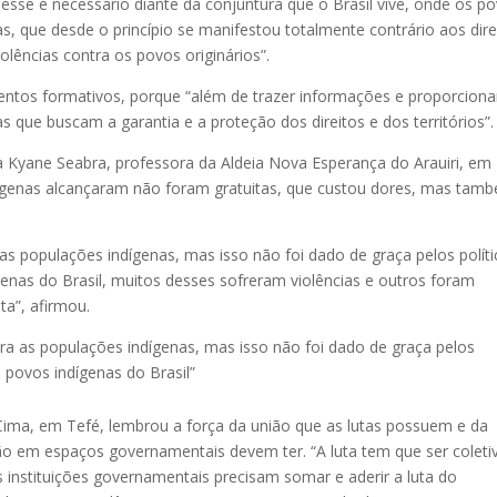
sse é necessário diante da conjuntura que o Brasil vive, onde os p
s, que desde o princípio se manifestou totalmente contrário aos dire
lências contra os povos originários”.
entos formativos, porque “além de trazer informações e proporciona
s que buscam a garantia e a proteção dos direitos e dos territórios”.
a Kyane Seabra, professora da Aldeia Nova Esperança do Arauiri, em
dígenas alcançaram não foram gratuitas, que custou dores, mas tam
 as populações indígenas, mas isso não foi dado de graça pelos políti
ígenas do Brasil, muitos desses sofreram violências e outros foram
a”, afirmou.
para as populações indígenas, mas isso não foi dado de graça pelos
s povos indígenas do Brasil”
ima, em Tefé, lembrou a força da união que as lutas possuem e da
ão em espaços governamentais devem ter. “A luta tem que ser coleti
instituições governamentais precisam somar e aderir a luta do