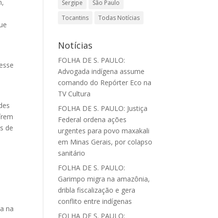
n,
Sergipe
São Paulo
Tocantins
Todas Notícias
que
Notícias
FOLHA DE S. PAULO:
desse
Advogada indígena assume
comando do Repórter Eco na
TV Cultura
des
FOLHA DE S. PAULO: Justiça
uírem
Federal ordena ações
s de
urgentes para povo maxakali
em Minas Gerais, por colapso
sanitário
FOLHA DE S. PAULO:
Garimpo migra na amazônia,
dribla fiscalização e gera
conflito entre indígenas
ua na
FOLHA DE S. PAULO: