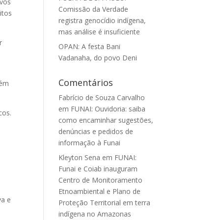
ovos
Comissão da Verdade
itos
registra genocídio indígena,
mas análise é insuficiente
r
OPAN: A festa Bani
Vadanaha, do povo Deni
Comentários
bém
Fabrício de Souza Carvalho
em
FUNAI: Ouvidoria: saiba
cos.
como encaminhar sugestões,
denúncias e pedidos de
informação à Funai
Kleyton Sena
em
FUNAI:
Funai e Coiab inauguram
Centro de Monitoramento
Etnoambiental e Plano de
va e
Proteção Territorial em terra
indígena no Amazonas