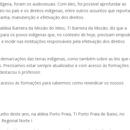
dígena, foram os audiovisuais. Com eles, foi possível aprofundar as
to no país e os direitos indígenas, entre outros assuntos que report
rantia, manutenção e efetivação dos direitos.
ldeia Barreira da Missão do Meio, TI Barreira da Missão, diz que a
o para os povos indígenas que, no contexto de hoje, precisam empod
 incidir nas instituições responsáveis pela efetivação dos direitos
demarcações das terras indígenas, como também sobre as leis que
os. Precisamos estar sempre atualizados e com acesso às formações
 destacou o professor.
 acesso às formações para sabermos como reivindicar os nossos
junho deste ano, na aldeia Porto Praia, TI Porto Praia de Baixo, no
i Regional Norte I