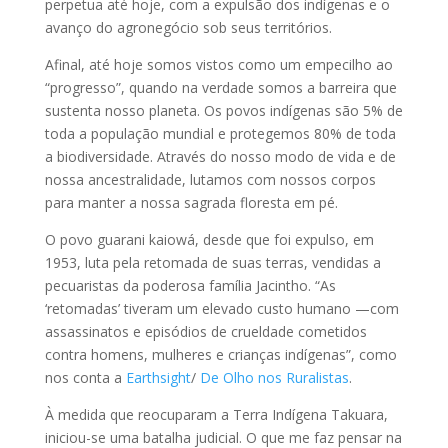
perpetua até hoje, com a expulsão dos indígenas e o
avanço do agronegócio sob seus territórios.
Afinal, até hoje somos vistos como um empecilho ao
“progresso”, quando na verdade somos a barreira que
sustenta nosso planeta. Os povos indígenas são 5% de
toda a população mundial e protegemos 80% de toda
a biodiversidade. Através do nosso modo de vida e de
nossa ancestralidade, lutamos com nossos corpos
para manter a nossa sagrada floresta em pé.
O povo guarani kaiowá, desde que foi expulso, em
1953, luta pela retomada de suas terras, vendidas a
pecuaristas da poderosa família Jacintho. “As
‘retomadas’ tiveram um elevado custo humano —com
assassinatos e episódios de crueldade cometidos
contra homens, mulheres e crianças indígenas”, como
nos conta a
Earthsight
/
De Olho nos Ruralistas
.
À medida que reocuparam a Terra Indígena Takuara,
iniciou-se uma batalha judicial. O que me faz pensar na