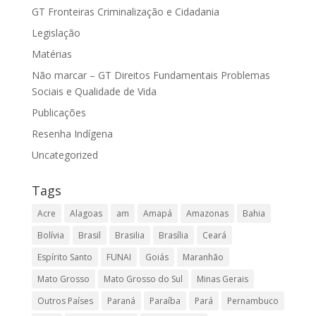
GT Fronteiras Criminalização e Cidadania
Legislação
Matérias
Não marcar – GT Direitos Fundamentais Problemas
Sociais e Qualidade de Vida
Publicações
Resenha Indígena
Uncategorized
Tags
Acre
Alagoas
am
Amapá
Amazonas
Bahia
Bolívia
Brasil
Brasilia
Brasília
Ceará
Espírito Santo
FUNAI
Goiás
Maranhão
Mato Grosso
Mato Grosso do Sul
Minas Gerais
Outros Países
Paraná
Paraíba
Pará
Pernambuco