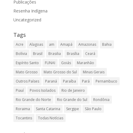
Publicações
Resenha Indígena
Uncategorized
Tags
Acre
Alagoas
am
Amapá
Amazonas
Bahia
Bolívia
Brasil
Brasilia
Brasília
Ceará
Espírito Santo
FUNAI
Goiás
Maranhão
Mato Grosso
Mato Grosso do Sul
Minas Gerais
Outros Países
Paraná
Paraíba
Pará
Pernambuco
Piauí
Povos Isolados
Rio de Janeiro
Rio Grande do Norte
Rio Grande do Sul
Rondônia
Roraima
Santa Catarina
Sergipe
São Paulo
Tocantins
Todas Notícias