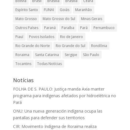
Bolívia
Brasil
Brasilia
Brasília
Ceará
Espírito Santo
FUNAI
Goiás
Maranhão
Mato Grosso
Mato Grosso do Sul
Minas Gerais
Outros Países
Paraná
Paraíba
Pará
Pernambuco
Piauí
Povos Isolados
Rio de Janeiro
Rio Grande do Norte
Rio Grande do Sul
Rondônia
Roraima
Santa Catarina
Sergipe
São Paulo
Tocantins
Todas Notícias
Notícias
FOLHA DE S. PAULO: Justiça manda Axia manter
programa para indígenas afetados por hidroelétrica no
Pará
ONU: Una nueva generación indígena ocupa las
pantallas para defender sus territorios
CIR: Movimento Indígena de Roraima realiza