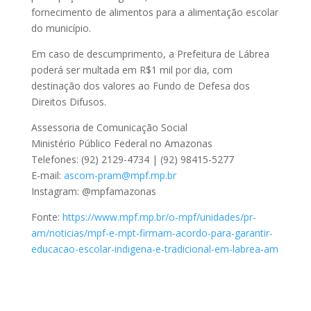
fornecimento de alimentos para a alimentação escolar
do município.
Em caso de descumprimento, a Prefeitura de Lábrea
poderá ser multada em R$1 mil por dia, com
destinação dos valores ao Fundo de Defesa dos
Direitos Difusos.
Assessoria de Comunicação Social
Ministério Público Federal no Amazonas
Telefones: (92) 2129-4734 | (92) 98415-5277
E-mail:
ascom-pram@mpf.mp.br
Instagram: @mpfamazonas
Fonte:
https://www.mpf.mp.br/o-mpf/unidades/pr-
am/noticias/mpf-e-mpt-firmam-acordo-para-garantir-
educacao-escolar-indigena-e-tradicional-em-labrea-am