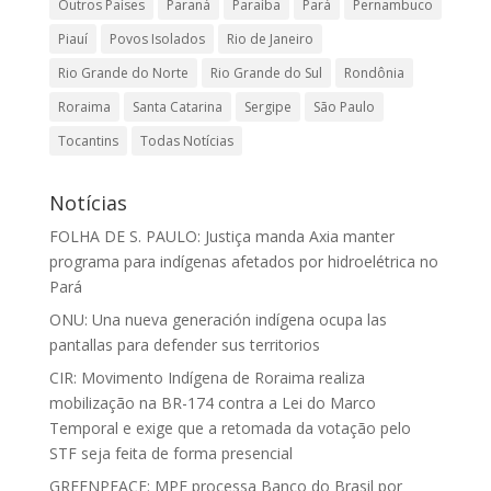
Outros Países
Paraná
Paraíba
Pará
Pernambuco
Piauí
Povos Isolados
Rio de Janeiro
Rio Grande do Norte
Rio Grande do Sul
Rondônia
Roraima
Santa Catarina
Sergipe
São Paulo
Tocantins
Todas Notícias
Notícias
FOLHA DE S. PAULO: Justiça manda Axia manter
programa para indígenas afetados por hidroelétrica no
Pará
ONU: Una nueva generación indígena ocupa las
pantallas para defender sus territorios
CIR: Movimento Indígena de Roraima realiza
mobilização na BR-174 contra a Lei do Marco
Temporal e exige que a retomada da votação pelo
STF seja feita de forma presencial
GREENPEACE: MPF processa Banco do Brasil por