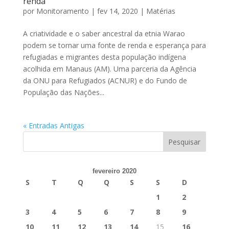
renda
por
Monitoramento
|
fev 14, 2020
|
Matérias
A criatividade e o saber ancestral da etnia Warao
podem se tornar uma fonte de renda e esperança para
refugiadas e migrantes desta população indígena
acolhida em Manaus (AM). Uma parceria da Agência
da ONU para Refugiados (ACNUR) e do Fundo de
População das Nações...
« Entradas Antigas
fevereiro 2020
S
T
Q
Q
S
S
D
1
2
3
4
5
6
7
8
9
10
11
12
13
14
15
16