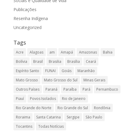
Sociais e Qualidade de Vida
Publicações
Resenha Indígena
Uncategorized
Tags
Acre
Alagoas
am
Amapá
Amazonas
Bahia
Bolívia
Brasil
Brasilia
Brasília
Ceará
Espírito Santo
FUNAI
Goiás
Maranhão
Mato Grosso
Mato Grosso do Sul
Minas Gerais
Outros Países
Paraná
Paraíba
Pará
Pernambuco
Piauí
Povos Isolados
Rio de Janeiro
Rio Grande do Norte
Rio Grande do Sul
Rondônia
Roraima
Santa Catarina
Sergipe
São Paulo
Tocantins
Todas Notícias