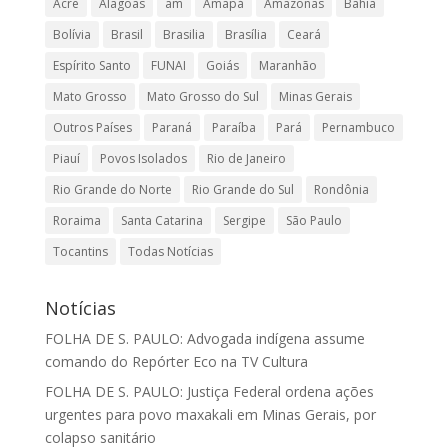
Acre
Alagoas
am
Amapá
Amazonas
Bahia
Bolívia
Brasil
Brasilia
Brasília
Ceará
Espírito Santo
FUNAI
Goiás
Maranhão
Mato Grosso
Mato Grosso do Sul
Minas Gerais
Outros Países
Paraná
Paraíba
Pará
Pernambuco
Piauí
Povos Isolados
Rio de Janeiro
Rio Grande do Norte
Rio Grande do Sul
Rondônia
Roraima
Santa Catarina
Sergipe
São Paulo
Tocantins
Todas Notícias
Notícias
FOLHA DE S. PAULO: Advogada indígena assume
comando do Repórter Eco na TV Cultura
FOLHA DE S. PAULO: Justiça Federal ordena ações
urgentes para povo maxakali em Minas Gerais, por
colapso sanitário